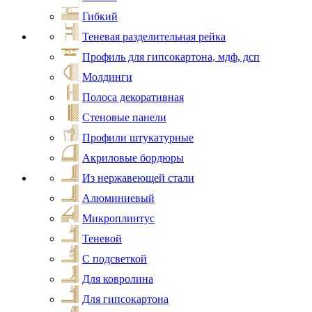
Гибкий
Теневая разделительная рейка
Профиль для гипсокартона, мдф, дсп
Молдинги
Полоса декоративная
Стеновые панели
Профили штукатурные
Акриловые бордюры
Из нержавеющей стали
Алюминиевый
Микроплинтус
Теневой
С подсветкой
Для ковролина
Для гипсокартона