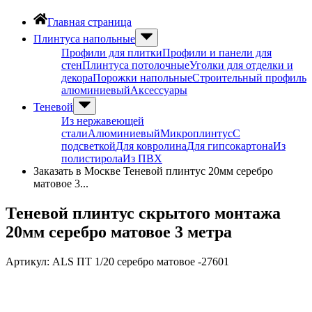
Главная страница
Плинтуса напольные
Профили для плитки
Профили и панели для
стен
Плинтуса потолочные
Уголки для отделки и
декора
Порожки напольные
Строительный профиль
алюминиевый
Аксессуары
Теневой
Из нержавеющей
стали
Алюминиевый
Микроплинтус
С
подсветкой
Для ковролина
Для гипсокартона
Из
полистирола
Из ПВХ
Заказать в Москве Теневой плинтус 20мм серебро
матовое 3...
Теневой плинтус скрытого монтажа
20мм серебро матовое 3 метра
Артикул:
ALS ПТ 1/20 серебро матовое -27601