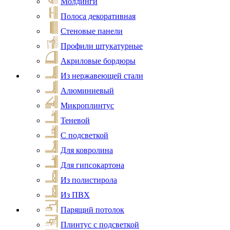
Молдинги
Полоса декоративная
Стеновые панели
Профили штукатурные
Акриловые бордюры
Из нержавеющей стали
Алюминиевый
Микроплинтус
Теневой
С подсветкой
Для ковролина
Для гипсокартона
Из полистирола
Из ПВХ
Парящий потолок
Плинтус с подсветкой