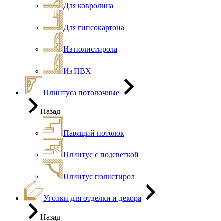
Для ковролина
Для гипсокартона
Из полистирола
Из ПВХ
Плинтуса потолочные
Назад
Парящий потолок
Плинтус с подсветкой
Плинтус полистирол
Уголки для отделки и декора
Назад