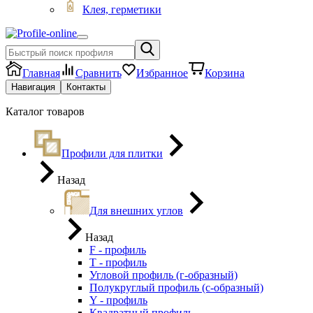
Клея, герметики
Главная
Сравнить
Избранное
Корзина
Навигация
Контакты
Каталог товаров
Профили для плитки
Назад
Для внешних углов
Назад
F - профиль
Т - профиль
Угловой профиль (г-образный)
Полукруглый профиль (с-образный)
Y - профиль
Квадратный профиль