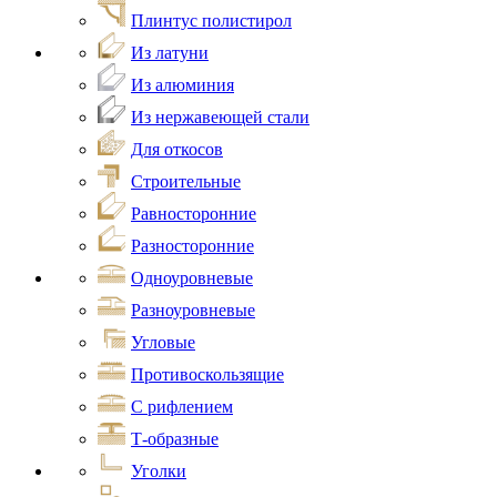
Плинтус полистирол
Из латуни
Из алюминия
Из нержавеющей стали
Для откосов
Строительные
Равносторонние
Разносторонние
Одноуровневые
Разноуровневые
Угловые
Противоскользящие
С рифлением
Т-образные
Уголки