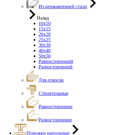
Из нержавеющей стали
Назад
10х10
15х15
20х20
25х25
30х30
40х40
50х50
Равносторонний
Разносторонний
Для откосов
Строительные
Равносторонние
Разносторонние
Порожки напольные