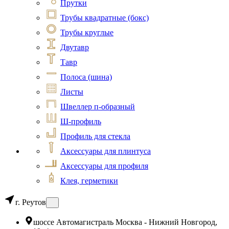
Прутки
Трубы квадратные (бокс)
Трубы круглые
Двутавр
Тавр
Полоса (шина)
Листы
Швеллер п-образный
Ш-профиль
Профиль для стекла
Аксессуары для плинтуса
Аксессуары для профиля
Клея, герметики
г. Реутов
шоссе Автомагистраль Москва - Нижний Новгород,