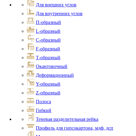
Для внешних углов
Для внутренних углов
П-образный
L-образный
С-образный
F-образный
Т-образный
Окантовочный
Деформационный
Y-образный
Z-образный
Полоса
Гибкий
Теневая разделительная рейка
Профиль для гипсокартона, мдф, дсп