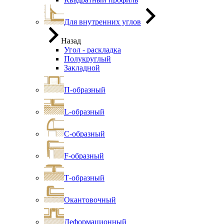
Для внутренних углов
Назад
Угол - раскладка
Полукруглый
Закладной
П-образный
L-образный
С-образный
F-образный
Т-образный
Окантовочный
Деформационный