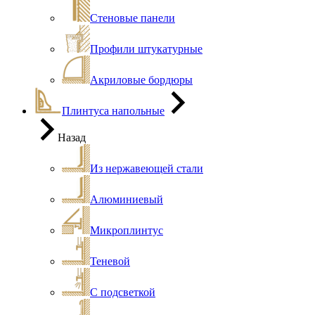
Стеновые панели
Профили штукатурные
Акриловые бордюры
Плинтуса напольные
Назад
Из нержавеющей стали
Алюминиевый
Микроплинтус
Теневой
С подсветкой