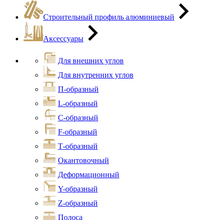
Строительный профиль алюминиевый
Аксессуары
Для внешних углов
Для внутренних углов
П-образный
L-образный
С-образный
F-образный
Т-образный
Окантовочный
Деформационный
Y-образный
Z-образный
Полоса