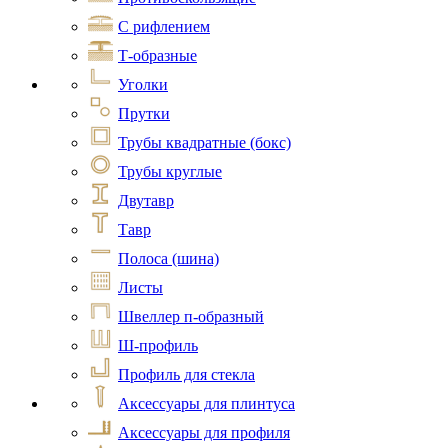
С рифлением
Т-образные
Уголки
Прутки
Трубы квадратные (бокс)
Трубы круглые
Двутавр
Тавр
Полоса (шина)
Листы
Швеллер п-образный
Ш-профиль
Профиль для стекла
Аксессуары для плинтуса
Аксессуары для профиля