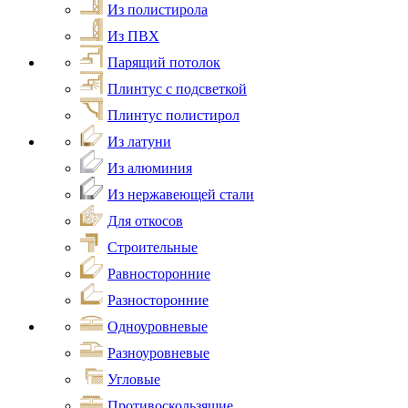
Из полистирола
Из ПВХ
Парящий потолок
Плинтус с подсветкой
Плинтус полистирол
Из латуни
Из алюминия
Из нержавеющей стали
Для откосов
Строительные
Равносторонние
Разносторонние
Одноуровневые
Разноуровневые
Угловые
Противоскользящие