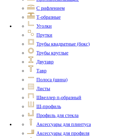
С рифлением
Т-образные
Уголки
Прутки
Трубы квадратные (бокс)
Трубы круглые
Двутавр
Тавр
Полоса (шина)
Листы
Швеллер п-образный
Ш-профиль
Профиль для стекла
Аксессуары для плинтуса
Аксессуары для профиля