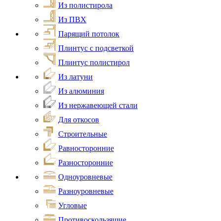
Из полистирола
Из ПВХ
Парящий потолок
Плинтус с подсветкой
Плинтус полистирол
Из латуни
Из алюминия
Из нержавеющей стали
Для откосов
Строительные
Равносторонние
Разносторонние
Одноуровневые
Разноуровневые
Угловые
Противоскользящие