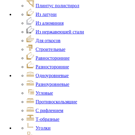
Плинтус полистирол
Из латуни
Из алюминия
Из нержавеющей стали
Для откосов
Строительные
Равносторонние
Разносторонние
Одноуровневые
Разноуровневые
Угловые
Противоскользящие
С рифлением
Т-образные
Уголки