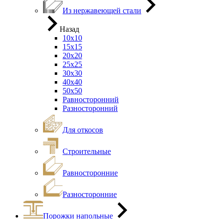
Из нержавеющей стали
Назад
10х10
15х15
20х20
25х25
30х30
40х40
50х50
Равносторонний
Разносторонний
Для откосов
Строительные
Равносторонние
Разносторонние
Порожки напольные