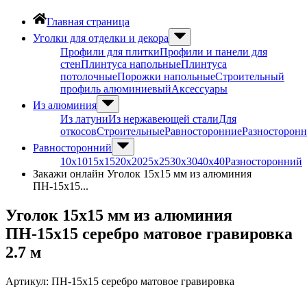
Главная страница
Уголки для отделки и декора
Профили для плитки
Профили и панели для
стен
Плинтуса напольные
Плинтуса
потолочные
Порожки напольные
Строительный
профиль алюминиевый
Аксессуары
Из алюминия
Из латуни
Из нержавеющей стали
Для
откосов
Строительные
Равносторонние
Разносторон
Равносторонний
10х10
15х15
20х20
25х25
30х30
40х40
Разносторонний
Закажи онлайн Уголок 15х15 мм из алюминия
ПН-15х15...
Уголок 15х15 мм из алюминия
ПН-15х15 серебро матовое гравировка
2.7 м
Артикул:
ПН-15х15 серебро матовое гравировка