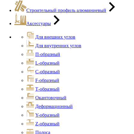
Строительный профиль алюминиевый
Аксессуары
Для внешних углов
Для внутренних углов
П-образный
L-образный
С-образный
F-образный
Т-образный
Окантовочный
Деформационный
Y-образный
Z-образный
Полоса