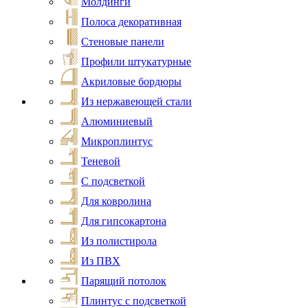
Молдинги
Полоса декоративная
Стеновые панели
Профили штукатурные
Акриловые бордюры
Из нержавеющей стали
Алюминиевый
Микроплинтус
Теневой
С подсветкой
Для ковролина
Для гипсокартона
Из полистирола
Из ПВХ
Парящий потолок
Плинтус с подсветкой