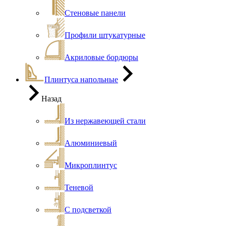
Стеновые панели
Профили штукатурные
Акриловые бордюры
Плинтуса напольные
Назад
Из нержавеющей стали
Алюминиевый
Микроплинтус
Теневой
С подсветкой