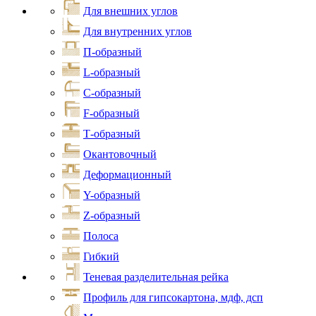
Для внешних углов
Для внутренних углов
П-образный
L-образный
С-образный
F-образный
Т-образный
Окантовочный
Деформационный
Y-образный
Z-образный
Полоса
Гибкий
Теневая разделительная рейка
Профиль для гипсокартона, мдф, дсп