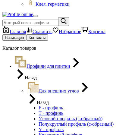
Клея, герметики
Главная
Сравнить
Избранное
Корзина
Навигация
Контакты
Каталог товаров
Профили для плитки
Назад
Для внешних углов
Назад
F - профиль
Т - профиль
Угловой профиль (г-образный)
Полукруглый профиль (с-образный)
Y - профиль
Квадратный профиль