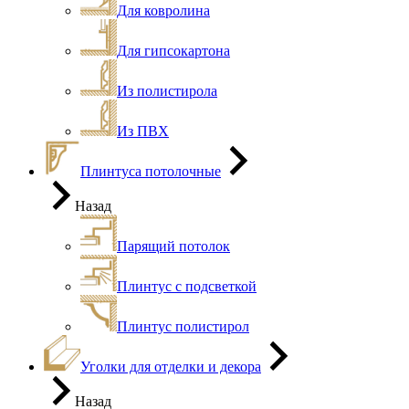
Для ковролина
Для гипсокартона
Из полистирола
Из ПВХ
Плинтуса потолочные
Назад
Парящий потолок
Плинтус с подсветкой
Плинтус полистирол
Уголки для отделки и декора
Назад