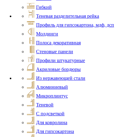
Гибкий
Теневая разделительная рейка
Профиль для гипсокартона, мдф, дсп
Молдинги
Полоса декоративная
Стеновые панели
Профили штукатурные
Акриловые бордюры
Из нержавеющей стали
Алюминиевый
Микроплинтус
Теневой
С подсветкой
Для ковролина
Для гипсокартона