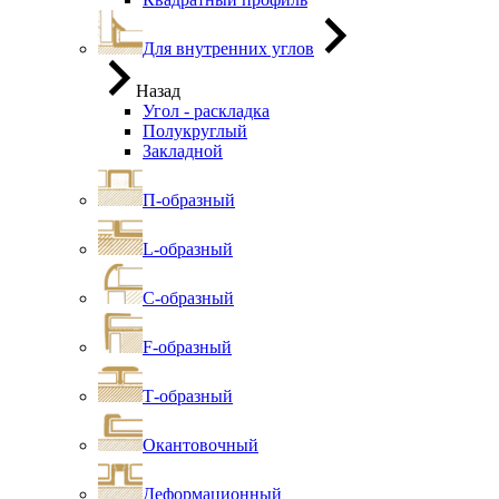
Для внутренних углов
Назад
Угол - раскладка
Полукруглый
Закладной
П-образный
L-образный
С-образный
F-образный
Т-образный
Окантовочный
Деформационный