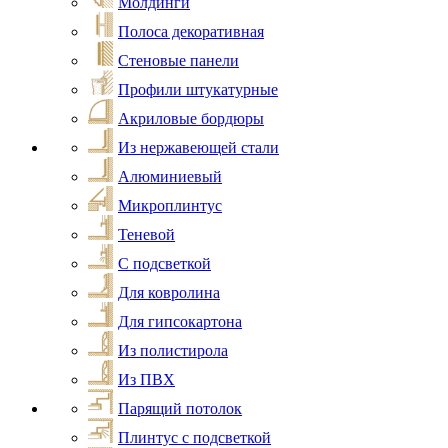
Молдинги
Полоса декоративная
Стеновые панели
Профили штукатурные
Акриловые бордюры
Из нержавеющей стали
Алюминиевый
Микроплинтус
Теневой
С подсветкой
Для ковролина
Для гипсокартона
Из полистирола
Из ПВХ
Парящий потолок
Плинтус с подсветкой