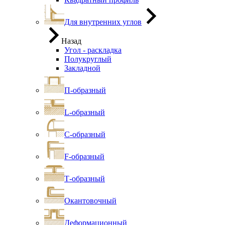
Для внутренних углов
Назад
Угол - раскладка
Полукруглый
Закладной
П-образный
L-образный
С-образный
F-образный
Т-образный
Окантовочный
Деформационный