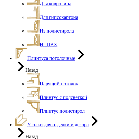
Для ковролина
Для гипсокартона
Из полистирола
Из ПВХ
Плинтуса потолочные
Назад
Парящий потолок
Плинтус с подсветкой
Плинтус полистирол
Уголки для отделки и декора
Назад