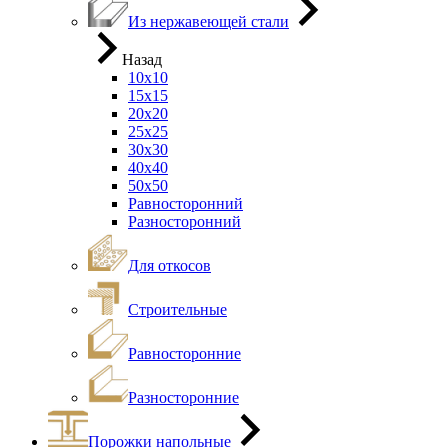
Из нержавеющей стали
Назад
10х10
15х15
20х20
25х25
30х30
40х40
50х50
Равносторонний
Разносторонний
Для откосов
Строительные
Равносторонние
Разносторонние
Порожки напольные