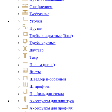
С рифлением
Т-образные
Уголки
Прутки
Трубы квадратные (бокс)
Трубы круглые
Двутавр
Тавр
Полоса (шина)
Листы
Швеллер п-образный
Ш-профиль
Профиль для стекла
Аксессуары для плинтуса
Аксессуары для профиля