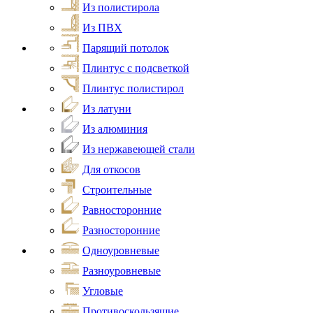
Из полистирола
Из ПВХ
Парящий потолок
Плинтус с подсветкой
Плинтус полистирол
Из латуни
Из алюминия
Из нержавеющей стали
Для откосов
Строительные
Равносторонние
Разносторонние
Одноуровневые
Разноуровневые
Угловые
Противоскользящие