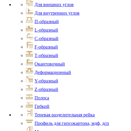
Для внешних углов
Для внутренних углов
П-образный
L-образный
С-образный
F-образный
Т-образный
Окантовочный
Деформационный
Y-образный
Z-образный
Полоса
Гибкий
Теневая разделительная рейка
Профиль для гипсокартона, мдф, дсп