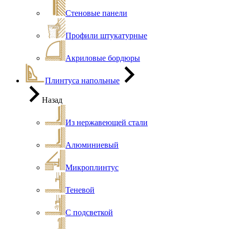
Стеновые панели
Профили штукатурные
Акриловые бордюры
Плинтуса напольные
Назад
Из нержавеющей стали
Алюминиевый
Микроплинтус
Теневой
С подсветкой