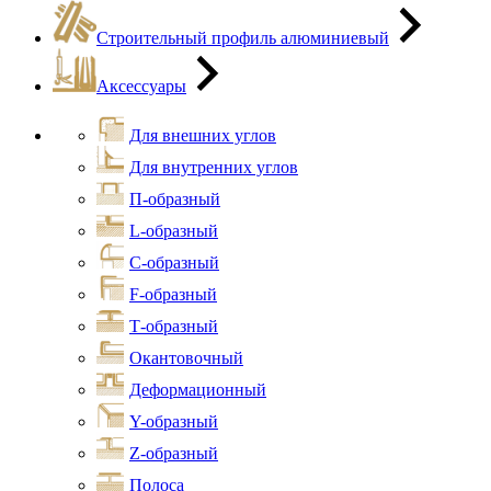
Строительный профиль алюминиевый
Аксессуары
Для внешних углов
Для внутренних углов
П-образный
L-образный
С-образный
F-образный
Т-образный
Окантовочный
Деформационный
Y-образный
Z-образный
Полоса