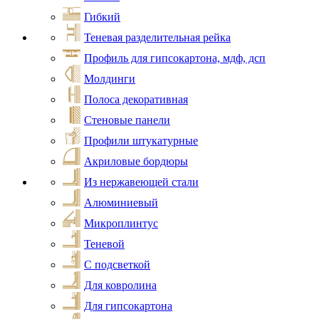
Гибкий
Теневая разделительная рейка
Профиль для гипсокартона, мдф, дсп
Молдинги
Полоса декоративная
Стеновые панели
Профили штукатурные
Акриловые бордюры
Из нержавеющей стали
Алюминиевый
Микроплинтус
Теневой
С подсветкой
Для ковролина
Для гипсокартона