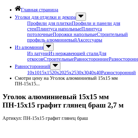
Главная страница
Уголки для отделки и декора
Профили для плитки
Профили и панели для
стен
Плинтуса напольные
Плинтуса
потолочные
Порожки напольные
Строительный
профиль алюминиевый
Аксессуары
Из алюминия
Из латуни
Из нержавеющей стали
Для
откосов
Строительные
Равносторонние
Разносторон
Равносторонний
10х10
15х15
20х20
25х25
30х30
40х40
Разносторонний
Смотри цену на Уголок алюминиевый 15х15 мм
ПН-15х15...
Уголок алюминиевый 15х15 мм
ПН-15х15 графит глянец браш 2,7 м
Артикул:
ПН-15х15 графит глянец браш