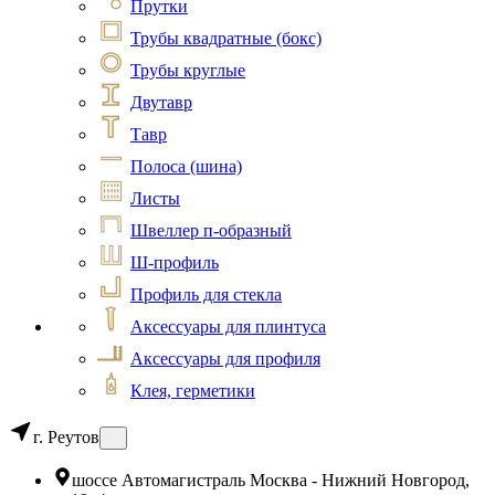
Прутки
Трубы квадратные (бокс)
Трубы круглые
Двутавр
Тавр
Полоса (шина)
Листы
Швеллер п-образный
Ш-профиль
Профиль для стекла
Аксессуары для плинтуса
Аксессуары для профиля
Клея, герметики
г. Реутов
шоссе Автомагистраль Москва - Нижний Новгород,