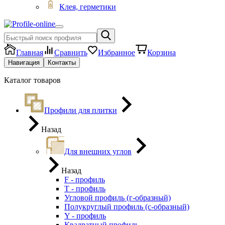
Клея, герметики
Главная
Сравнить
Избранное
Корзина
Навигация
Контакты
Каталог товаров
Профили для плитки
Назад
Для внешних углов
Назад
F - профиль
Т - профиль
Угловой профиль (г-образный)
Полукруглый профиль (с-образный)
Y - профиль
Квадратный профиль