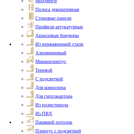
Молдинги
Полоса декоративная
Стеновые панели
Профили штукатурные
Акриловые бордюры
Из нержавеющей стали
Алюминиевый
Микроплинтус
Теневой
С подсветкой
Для ковролина
Для гипсокартона
Из полистирола
Из ПВХ
Парящий потолок
Плинтус с подсветкой