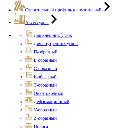
Строительный профиль алюминиевый
Аксессуары
Для внешних углов
Для внутренних углов
П-образный
L-образный
С-образный
F-образный
Т-образный
Окантовочный
Деформационный
Y-образный
Z-образный
Полоса