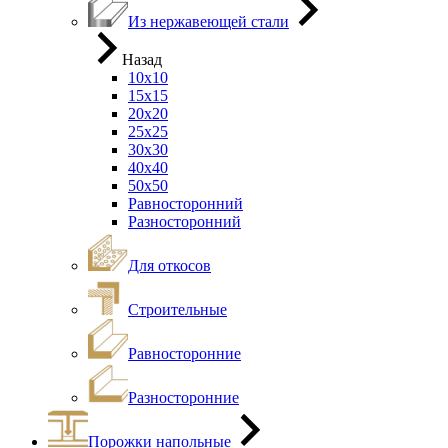
Из нержавеющей стали
Назад
10х10
15х15
20х20
25х25
30х30
40х40
50х50
Равносторонний
Разносторонний
Для откосов
Строительные
Равносторонние
Разносторонние
Порожки напольные