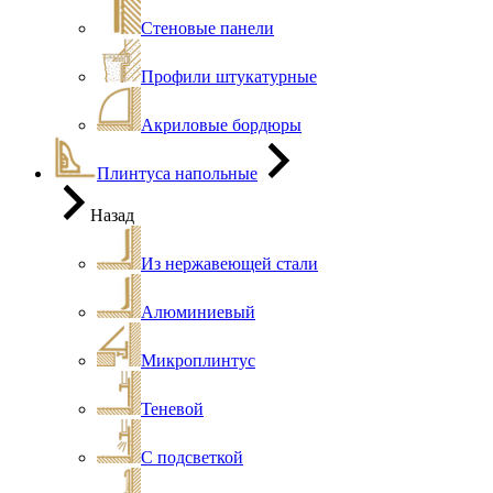
Стеновые панели
Профили штукатурные
Акриловые бордюры
Плинтуса напольные
Назад
Из нержавеющей стали
Алюминиевый
Микроплинтус
Теневой
С подсветкой