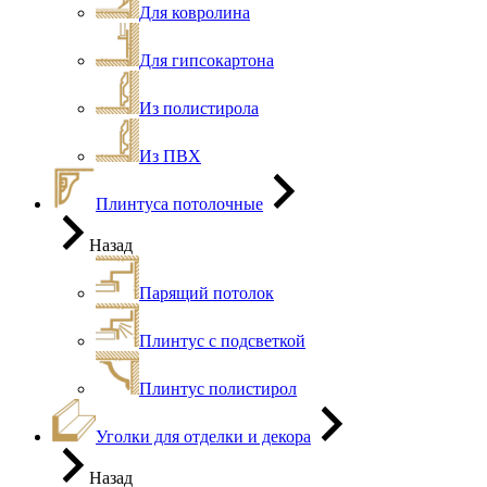
Для ковролина
Для гипсокартона
Из полистирола
Из ПВХ
Плинтуса потолочные
Назад
Парящий потолок
Плинтус с подсветкой
Плинтус полистирол
Уголки для отделки и декора
Назад