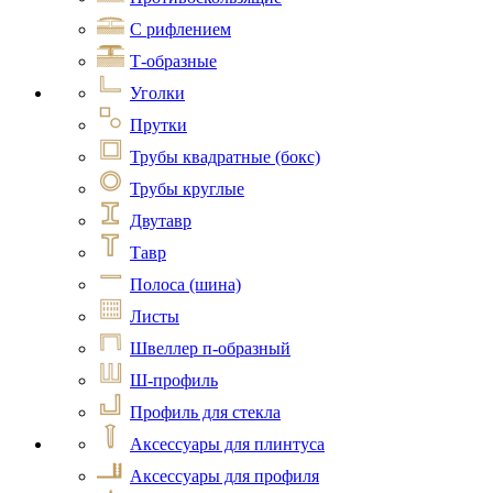
С рифлением
Т-образные
Уголки
Прутки
Трубы квадратные (бокс)
Трубы круглые
Двутавр
Тавр
Полоса (шина)
Листы
Швеллер п-образный
Ш-профиль
Профиль для стекла
Аксессуары для плинтуса
Аксессуары для профиля