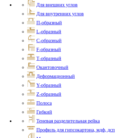
Для внешних углов
Для внутренних углов
П-образный
L-образный
С-образный
F-образный
Т-образный
Окантовочный
Деформационный
Y-образный
Z-образный
Полоса
Гибкий
Теневая разделительная рейка
Профиль для гипсокартона, мдф, дсп