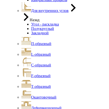
Для внутренних углов
Назад
Угол - раскладка
Полукруглый
Закладной
П-образный
L-образный
С-образный
F-образный
Т-образный
Окантовочный
Деформационный