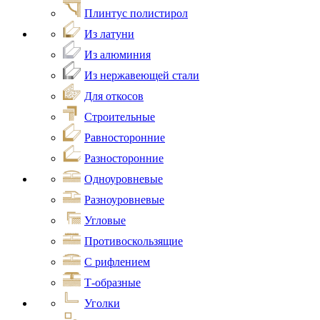
Плинтус полистирол
Из латуни
Из алюминия
Из нержавеющей стали
Для откосов
Строительные
Равносторонние
Разносторонние
Одноуровневые
Разноуровневые
Угловые
Противоскользящие
С рифлением
Т-образные
Уголки