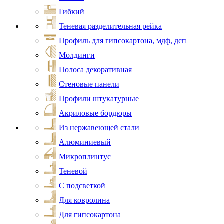
Гибкий
Теневая разделительная рейка
Профиль для гипсокартона, мдф, дсп
Молдинги
Полоса декоративная
Стеновые панели
Профили штукатурные
Акриловые бордюры
Из нержавеющей стали
Алюминиевый
Микроплинтус
Теневой
С подсветкой
Для ковролина
Для гипсокартона