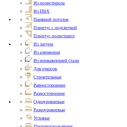
Из полистирола
Из ПВХ
Парящий потолок
Плинтус с подсветкой
Плинтус полистирол
Из латуни
Из алюминия
Из нержавеющей стали
Для откосов
Строительные
Равносторонние
Разносторонние
Одноуровневые
Разноуровневые
Угловые
Противоскользящие