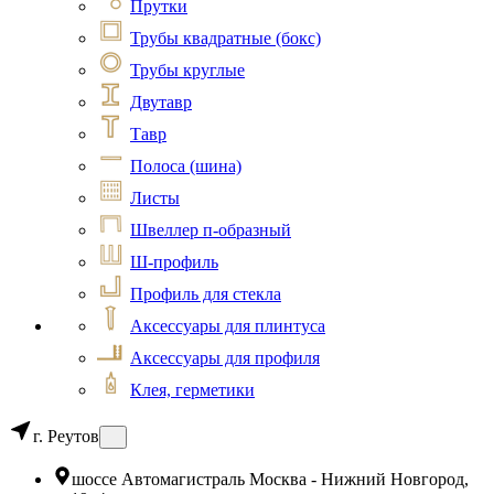
Прутки
Трубы квадратные (бокс)
Трубы круглые
Двутавр
Тавр
Полоса (шина)
Листы
Швеллер п-образный
Ш-профиль
Профиль для стекла
Аксессуары для плинтуса
Аксессуары для профиля
Клея, герметики
г. Реутов
шоссе Автомагистраль Москва - Нижний Новгород,