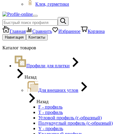
Клея, герметики
Главная
Сравнить
Избранное
Корзина
Навигация
Контакты
Каталог товаров
Профили для плитки
Назад
Для внешних углов
Назад
F - профиль
Т - профиль
Угловой профиль (г-образный)
Полукруглый профиль (с-образный)
Y - профиль
Квадратный профиль