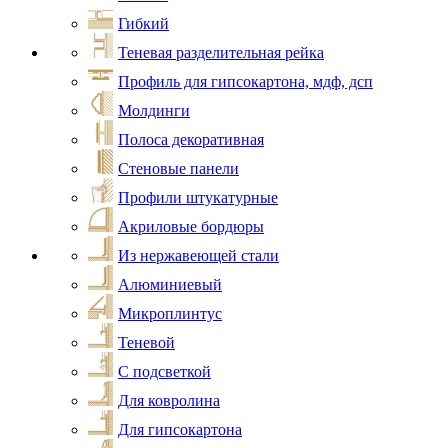
Гибкий
Теневая разделительная рейка
Профиль для гипсокартона, мдф, дсп
Молдинги
Полоса декоративная
Стеновые панели
Профили штукатурные
Акриловые бордюры
Из нержавеющей стали
Алюминиевый
Микроплинтус
Теневой
С подсветкой
Для ковролина
Для гипсокартона