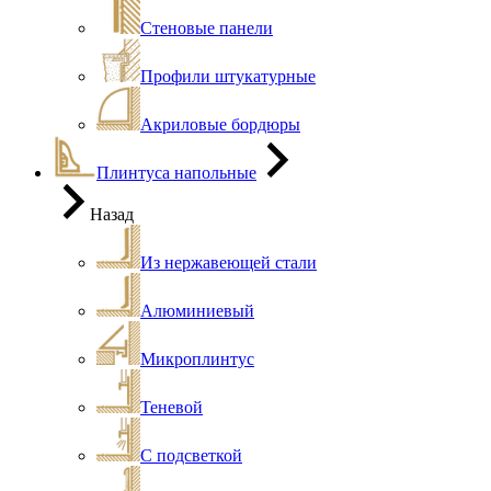
Стеновые панели
Профили штукатурные
Акриловые бордюры
Плинтуса напольные
Назад
Из нержавеющей стали
Алюминиевый
Микроплинтус
Теневой
С подсветкой