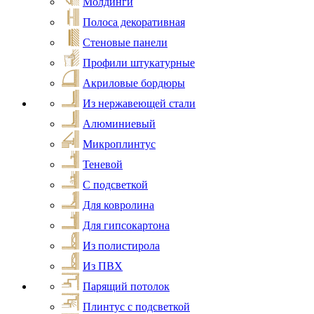
Молдинги
Полоса декоративная
Стеновые панели
Профили штукатурные
Акриловые бордюры
Из нержавеющей стали
Алюминиевый
Микроплинтус
Теневой
С подсветкой
Для ковролина
Для гипсокартона
Из полистирола
Из ПВХ
Парящий потолок
Плинтус с подсветкой