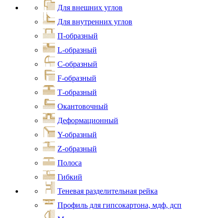
Для внешних углов
Для внутренних углов
П-образный
L-образный
С-образный
F-образный
Т-образный
Окантовочный
Деформационный
Y-образный
Z-образный
Полоса
Гибкий
Теневая разделительная рейка
Профиль для гипсокартона, мдф, дсп