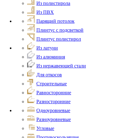
Из полистирола
Из ПВХ
Парящий потолок
Плинтус с подсветкой
Плинтус полистирол
Из латуни
Из алюминия
Из нержавеющей стали
Для откосов
Строительные
Равносторонние
Разносторонние
Одноуровневые
Разноуровневые
Угловые
Противоскользящие