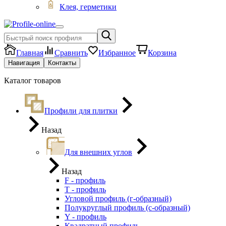
Клея, герметики
Главная
Сравнить
Избранное
Корзина
Навигация
Контакты
Каталог товаров
Профили для плитки
Назад
Для внешних углов
Назад
F - профиль
Т - профиль
Угловой профиль (г-образный)
Полукруглый профиль (с-образный)
Y - профиль
Квадратный профиль