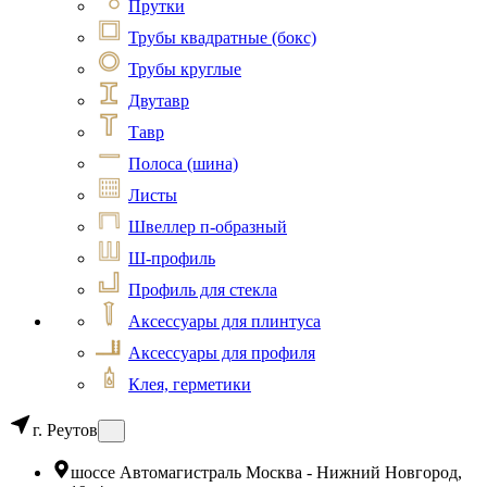
Прутки
Трубы квадратные (бокс)
Трубы круглые
Двутавр
Тавр
Полоса (шина)
Листы
Швеллер п-образный
Ш-профиль
Профиль для стекла
Аксессуары для плинтуса
Аксессуары для профиля
Клея, герметики
г. Реутов
шоссе Автомагистраль Москва - Нижний Новгород,