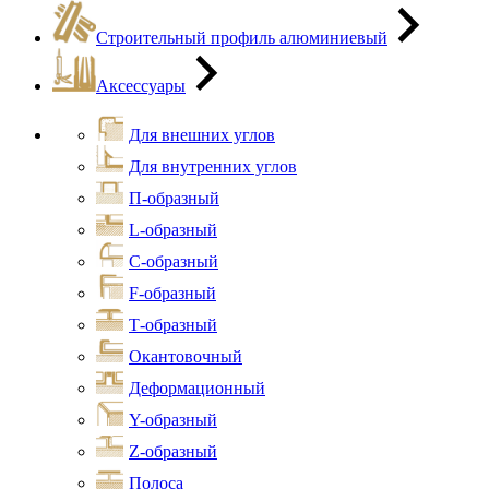
Строительный профиль алюминиевый
Аксессуары
Для внешних углов
Для внутренних углов
П-образный
L-образный
С-образный
F-образный
Т-образный
Окантовочный
Деформационный
Y-образный
Z-образный
Полоса