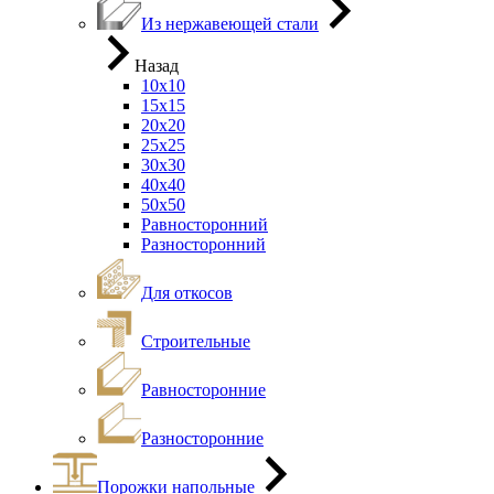
Из нержавеющей стали
Назад
10х10
15х15
20х20
25х25
30х30
40х40
50х50
Равносторонний
Разносторонний
Для откосов
Строительные
Равносторонние
Разносторонние
Порожки напольные