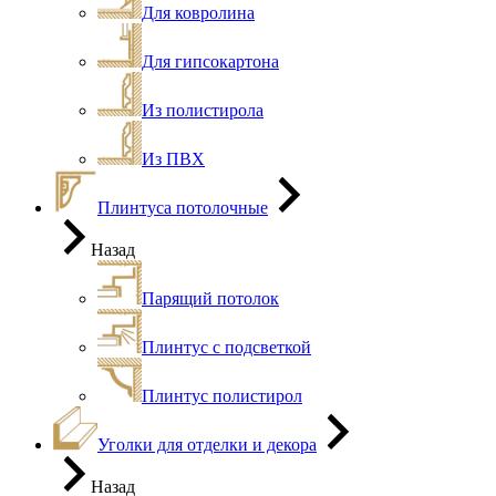
Для ковролина
Для гипсокартона
Из полистирола
Из ПВХ
Плинтуса потолочные
Назад
Парящий потолок
Плинтус с подсветкой
Плинтус полистирол
Уголки для отделки и декора
Назад