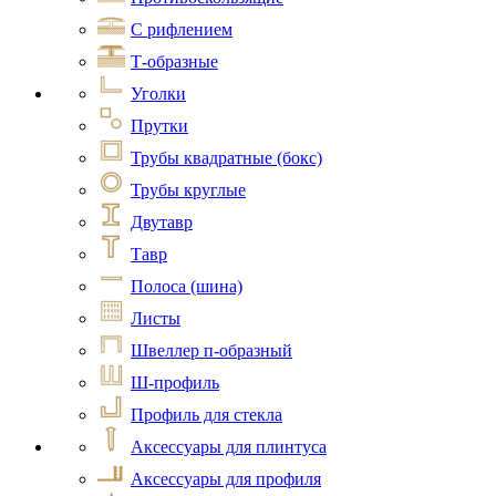
С рифлением
Т-образные
Уголки
Прутки
Трубы квадратные (бокс)
Трубы круглые
Двутавр
Тавр
Полоса (шина)
Листы
Швеллер п-образный
Ш-профиль
Профиль для стекла
Аксессуары для плинтуса
Аксессуары для профиля