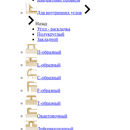
Для внутренних углов
Назад
Угол - раскладка
Полукруглый
Закладной
П-образный
L-образный
С-образный
F-образный
Т-образный
Окантовочный
Деформационный