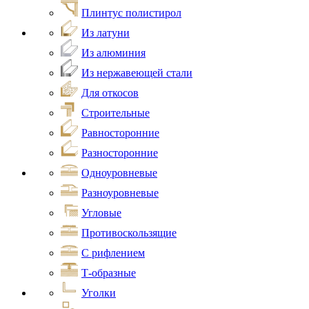
Плинтус полистирол
Из латуни
Из алюминия
Из нержавеющей стали
Для откосов
Строительные
Равносторонние
Разносторонние
Одноуровневые
Разноуровневые
Угловые
Противоскользящие
С рифлением
Т-образные
Уголки