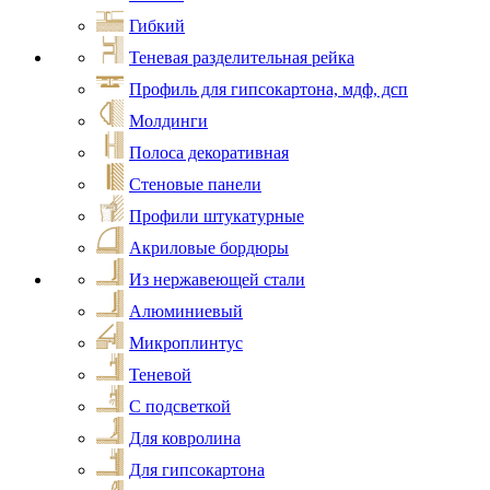
Гибкий
Теневая разделительная рейка
Профиль для гипсокартона, мдф, дсп
Молдинги
Полоса декоративная
Стеновые панели
Профили штукатурные
Акриловые бордюры
Из нержавеющей стали
Алюминиевый
Микроплинтус
Теневой
С подсветкой
Для ковролина
Для гипсокартона