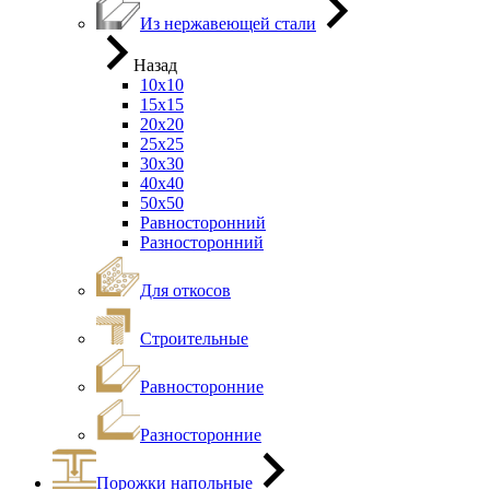
Из нержавеющей стали
Назад
10х10
15х15
20х20
25х25
30х30
40х40
50х50
Равносторонний
Разносторонний
Для откосов
Строительные
Равносторонние
Разносторонние
Порожки напольные