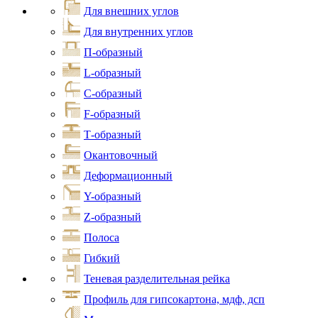
Для внешних углов
Для внутренних углов
П-образный
L-образный
С-образный
F-образный
Т-образный
Окантовочный
Деформационный
Y-образный
Z-образный
Полоса
Гибкий
Теневая разделительная рейка
Профиль для гипсокартона, мдф, дсп