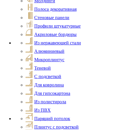
Молдинги
Полоса декоративная
Стеновые панели
Профили штукатурные
Акриловые бордюры
Из нержавеющей стали
Алюминиевый
Микроплинтус
Теневой
С подсветкой
Для ковролина
Для гипсокартона
Из полистирола
Из ПВХ
Парящий потолок
Плинтус с подсветкой