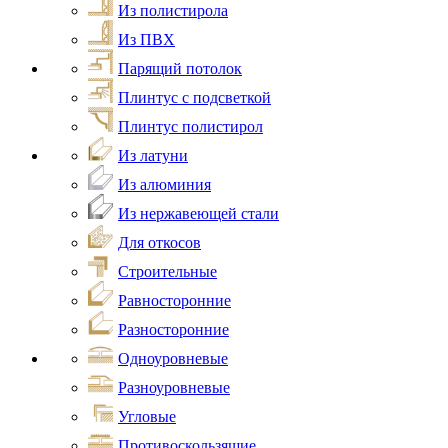
Из полистирола
Из ПВХ
Парящий потолок
Плинтус с подсветкой
Плинтус полистирол
Из латуни
Из алюминия
Из нержавеющей стали
Для откосов
Строительные
Равносторонние
Разносторонние
Одноуровневые
Разноуровневые
Угловые
Противоскользящие