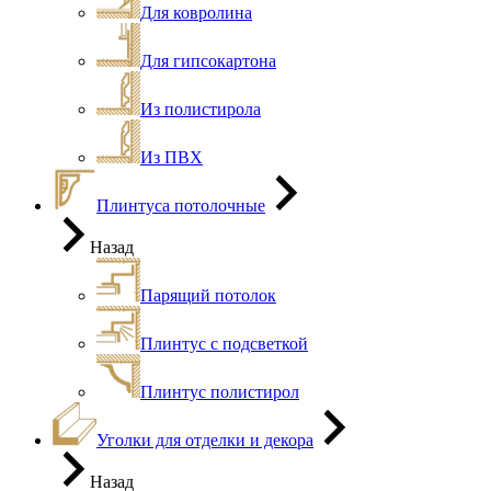
Для ковролина
Для гипсокартона
Из полистирола
Из ПВХ
Плинтуса потолочные
Назад
Парящий потолок
Плинтус с подсветкой
Плинтус полистирол
Уголки для отделки и декора
Назад