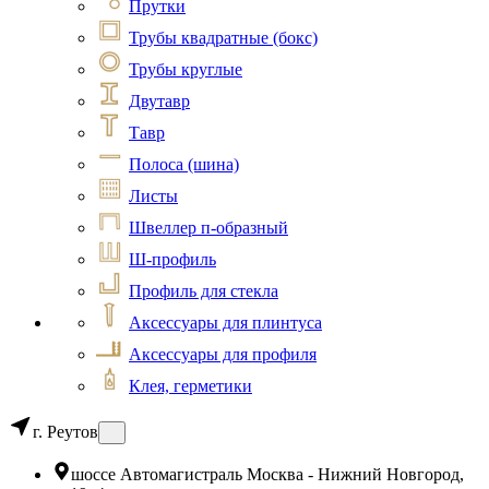
Прутки
Трубы квадратные (бокс)
Трубы круглые
Двутавр
Тавр
Полоса (шина)
Листы
Швеллер п-образный
Ш-профиль
Профиль для стекла
Аксессуары для плинтуса
Аксессуары для профиля
Клея, герметики
г. Реутов
шоссе Автомагистраль Москва - Нижний Новгород,