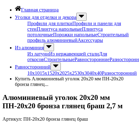
Главная страница
Уголки для отделки и декора
Профили для плитки
Профили и панели для
стен
Плинтуса напольные
Плинтуса
потолочные
Порожки напольные
Строительный
профиль алюминиевый
Аксессуары
Из алюминия
Из латуни
Из нержавеющей стали
Для
откосов
Строительные
Равносторонние
Разносторон
Равносторонний
10х10
15х15
20х20
25х25
30х30
40х40
Разносторонний
Купить Алюминиевый уголок 20х20 мм ПН-20х20
бронза глянец...
Алюминиевый уголок 20х20 мм
ПН-20х20 бронза глянец браш 2,7 м
Артикул:
ПН-20х20 бронза глянец браш