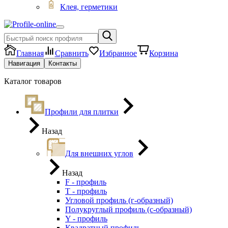
Клея, герметики
Главная
Сравнить
Избранное
Корзина
Навигация
Контакты
Каталог товаров
Профили для плитки
Назад
Для внешних углов
Назад
F - профиль
Т - профиль
Угловой профиль (г-образный)
Полукруглый профиль (с-образный)
Y - профиль
Квадратный профиль