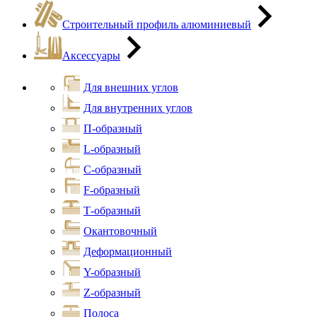
Строительный профиль алюминиевый
Аксессуары
Для внешних углов
Для внутренних углов
П-образный
L-образный
С-образный
F-образный
Т-образный
Окантовочный
Деформационный
Y-образный
Z-образный
Полоса