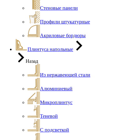
Стеновые панели
Профили штукатурные
Акриловые бордюры
Плинтуса напольные
Назад
Из нержавеющей стали
Алюминиевый
Микроплинтус
Теневой
С подсветкой