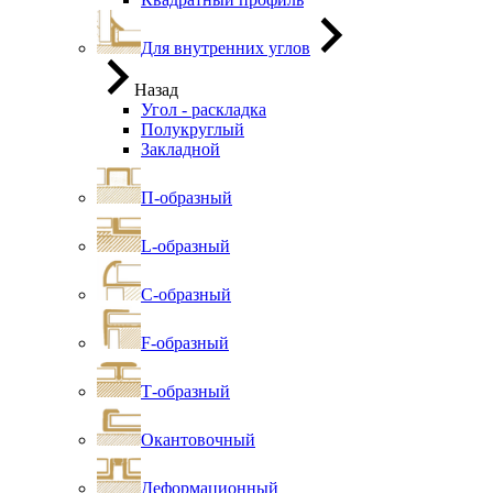
Для внутренних углов
Назад
Угол - раскладка
Полукруглый
Закладной
П-образный
L-образный
С-образный
F-образный
Т-образный
Окантовочный
Деформационный