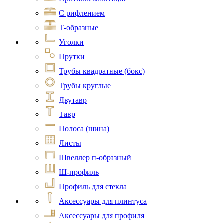
С рифлением
Т-образные
Уголки
Прутки
Трубы квадратные (бокс)
Трубы круглые
Двутавр
Тавр
Полоса (шина)
Листы
Швеллер п-образный
Ш-профиль
Профиль для стекла
Аксессуары для плинтуса
Аксессуары для профиля