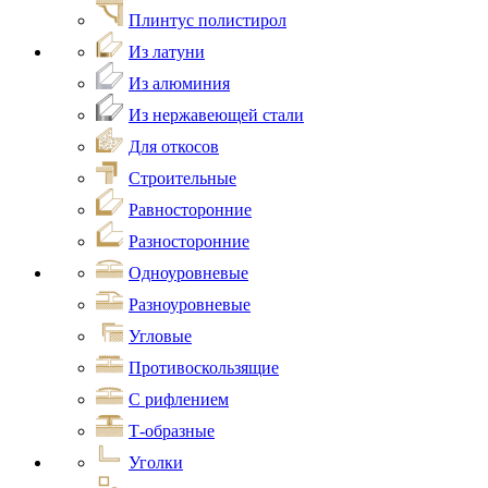
Плинтус полистирол
Из латуни
Из алюминия
Из нержавеющей стали
Для откосов
Строительные
Равносторонние
Разносторонние
Одноуровневые
Разноуровневые
Угловые
Противоскользящие
С рифлением
Т-образные
Уголки