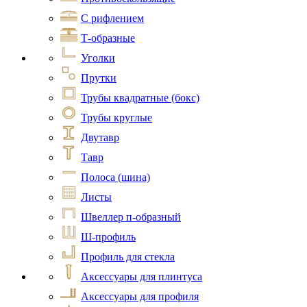
С рифлением
Т-образные
Уголки
Прутки
Трубы квадратные (бокс)
Трубы круглые
Двутавр
Тавр
Полоса (шина)
Листы
Швеллер п-образный
Ш-профиль
Профиль для стекла
Аксессуары для плинтуса
Аксессуары для профиля