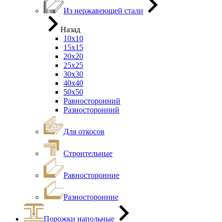
Из нержавеющей стали
Назад
10х10
15х15
20х20
25х25
30х30
40х40
50х50
Равносторонний
Разносторонний
Для откосов
Строительные
Равносторонние
Разносторонние
Порожки напольные