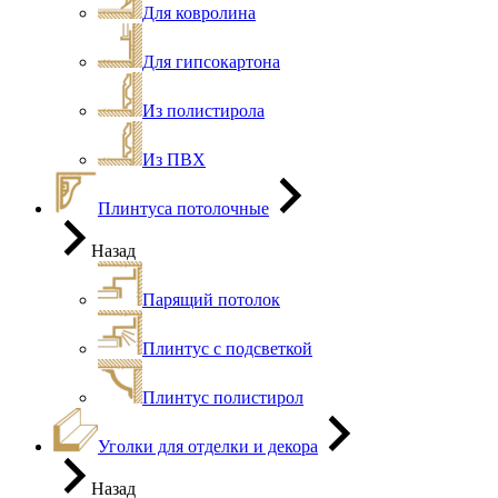
Для ковролина
Для гипсокартона
Из полистирола
Из ПВХ
Плинтуса потолочные
Назад
Парящий потолок
Плинтус с подсветкой
Плинтус полистирол
Уголки для отделки и декора
Назад