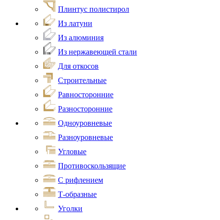
Плинтус полистирол
Из латуни
Из алюминия
Из нержавеющей стали
Для откосов
Строительные
Равносторонние
Разносторонние
Одноуровневые
Разноуровневые
Угловые
Противоскользящие
С рифлением
Т-образные
Уголки