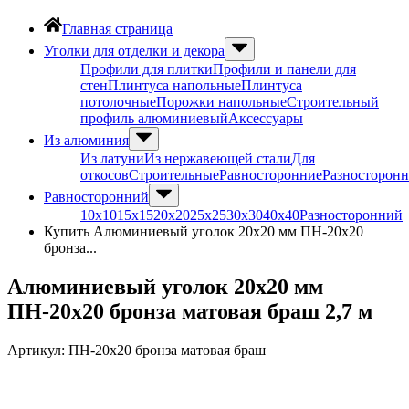
Главная страница
Уголки для отделки и декора
Профили для плитки
Профили и панели для
стен
Плинтуса напольные
Плинтуса
потолочные
Порожки напольные
Строительный
профиль алюминиевый
Аксессуары
Из алюминия
Из латуни
Из нержавеющей стали
Для
откосов
Строительные
Равносторонние
Разносторон
Равносторонний
10х10
15х15
20х20
25х25
30х30
40х40
Разносторонний
Купить Алюминиевый уголок 20х20 мм ПН-20х20
бронза...
Алюминиевый уголок 20х20 мм
ПН-20х20 бронза матовая браш 2,7 м
Артикул:
ПН-20х20 бронза матовая браш