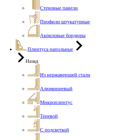
Стеновые панели
Профили штукатурные
Акриловые бордюры
Плинтуса напольные
Назад
Из нержавеющей стали
Алюминиевый
Микроплинтус
Теневой
С подсветкой