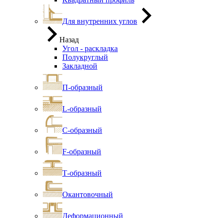
Для внутренних углов
Назад
Угол - раскладка
Полукруглый
Закладной
П-образный
L-образный
С-образный
F-образный
Т-образный
Окантовочный
Деформационный