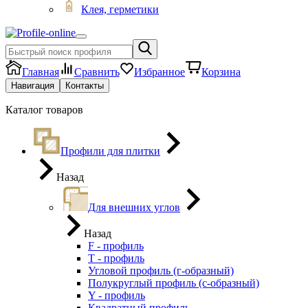
Клея, герметики
Главная
Сравнить
Избранное
Корзина
Навигация
Контакты
Каталог товаров
Профили для плитки
Назад
Для внешних углов
Назад
F - профиль
Т - профиль
Угловой профиль (г-образный)
Полукруглый профиль (с-образный)
Y - профиль
Квадратный профиль