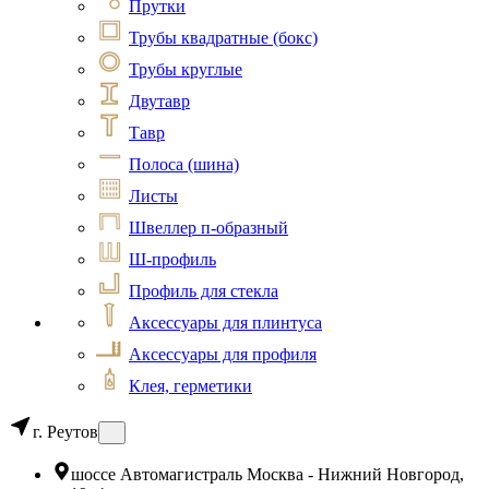
Прутки
Трубы квадратные (бокс)
Трубы круглые
Двутавр
Тавр
Полоса (шина)
Листы
Швеллер п-образный
Ш-профиль
Профиль для стекла
Аксессуары для плинтуса
Аксессуары для профиля
Клея, герметики
г. Реутов
шоссе Автомагистраль Москва - Нижний Новгород,