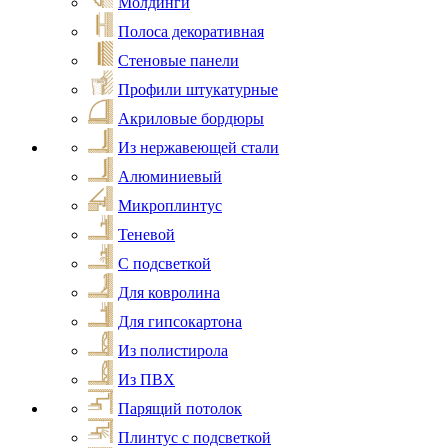
Молдинги
Полоса декоративная
Стеновые панели
Профили штукатурные
Акриловые бордюры
Из нержавеющей стали
Алюминиевый
Микроплинтус
Теневой
С подсветкой
Для ковролина
Для гипсокартона
Из полистирола
Из ПВХ
Парящий потолок
Плинтус с подсветкой