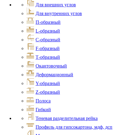
Для внешних углов
Для внутренних углов
П-образный
L-образный
С-образный
F-образный
Т-образный
Окантовочный
Деформационный
Y-образный
Z-образный
Полоса
Гибкий
Теневая разделительная рейка
Профиль для гипсокартона, мдф, дсп