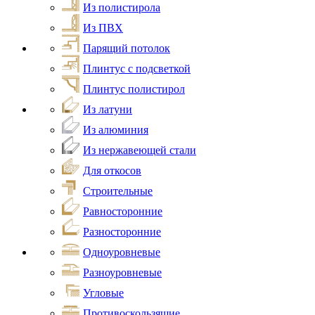
Из полистирола
Из ПВХ
Парящий потолок
Плинтус с подсветкой
Плинтус полистирол
Из латуни
Из алюминия
Из нержавеющей стали
Для откосов
Строительные
Равносторонние
Разносторонние
Одноуровневые
Разноуровневые
Угловые
Противоскользящие