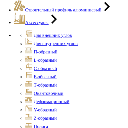
Строительный профиль алюминиевый
Аксессуары
Для внешних углов
Для внутренних углов
П-образный
L-образный
С-образный
F-образный
Т-образный
Окантовочный
Деформационный
Y-образный
Z-образный
Полоса