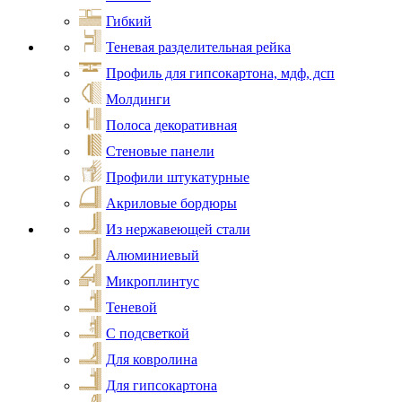
Гибкий
Теневая разделительная рейка
Профиль для гипсокартона, мдф, дсп
Молдинги
Полоса декоративная
Стеновые панели
Профили штукатурные
Акриловые бордюры
Из нержавеющей стали
Алюминиевый
Микроплинтус
Теневой
С подсветкой
Для ковролина
Для гипсокартона