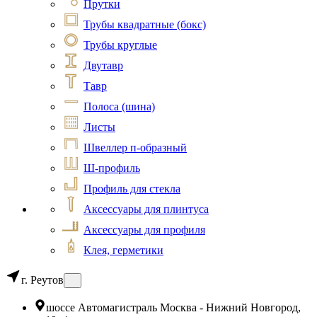
Прутки
Трубы квадратные (бокс)
Трубы круглые
Двутавр
Тавр
Полоса (шина)
Листы
Швеллер п-образный
Ш-профиль
Профиль для стекла
Аксессуары для плинтуса
Аксессуары для профиля
Клея, герметики
г. Реутов
шоссе Автомагистраль Москва - Нижний Новгород,