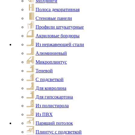
Молдинги
Полоса декоративная
Стеновые панели
Профили штукатурные
Акриловые бордюры
Из нержавеющей стали
Алюминиевый
Микроплинтус
Теневой
С подсветкой
Для ковролина
Для гипсокартона
Из полистирола
Из ПВХ
Парящий потолок
Плинтус с подсветкой