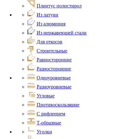
Плинтус полистирол
Из латуни
Из алюминия
Из нержавеющей стали
Для откосов
Строительные
Равносторонние
Разносторонние
Одноуровневые
Разноуровневые
Угловые
Противоскользящие
С рифлением
Т-образные
Уголки