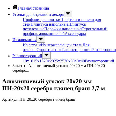
Главная страница
Уголки для отделки и декора
Профили для плитки
Профили и панели для
стен
Плинтуса напольные
Плинтуса
потолочные
Порожки напольные
Строительный
профиль алюминиевый
Аксессуары
Из алюминия
Из латуни
Из нержавеющей стали
Для
откосов
Строительные
Равносторонние
Разносторон
Равносторонний
10х10
15х15
20х20
25х25
30х30
40х40
Разносторонний
Заказать Алюминиевый уголок 20х20 мм ПН-20х20
серебро...
Алюминиевый уголок 20х20 мм
ПН-20х20 серебро глянец браш 2,7 м
Артикул:
ПН-20х20 серебро глянец браш