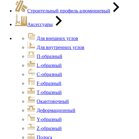
Строительный профиль алюминиевый
Аксессуары
Для внешних углов
Для внутренних углов
П-образный
L-образный
С-образный
F-образный
Т-образный
Окантовочный
Деформационный
Y-образный
Z-образный
Полоса