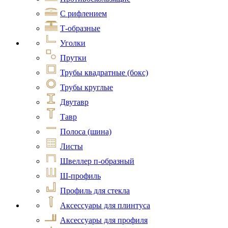
С рифлением
Т-образные
Уголки
Прутки
Трубы квадратные (бокс)
Трубы круглые
Двутавр
Тавр
Полоса (шина)
Листы
Швеллер п-образный
Ш-профиль
Профиль для стекла
Аксессуары для плинтуса
Аксессуары для профиля