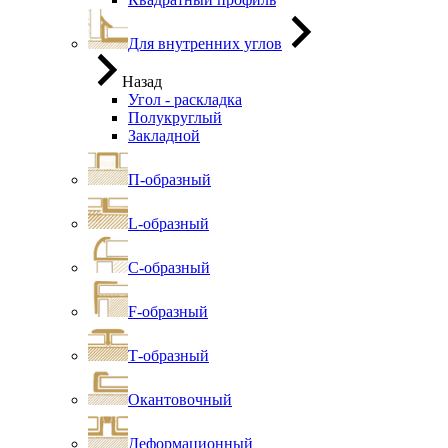
Для внутренних углов
Назад
Угол - раскладка
Полукруглый
Закладной
П-образный
L-образный
С-образный
F-образный
Т-образный
Окантовочный
Деформационный