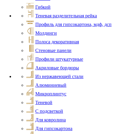
Гибкий
Теневая разделительная рейка
Профиль для гипсокартона, мдф, дсп
Молдинги
Полоса декоративная
Стеновые панели
Профили штукатурные
Акриловые бордюры
Из нержавеющей стали
Алюминиевый
Микроплинтус
Теневой
С подсветкой
Для ковролина
Для гипсокартона