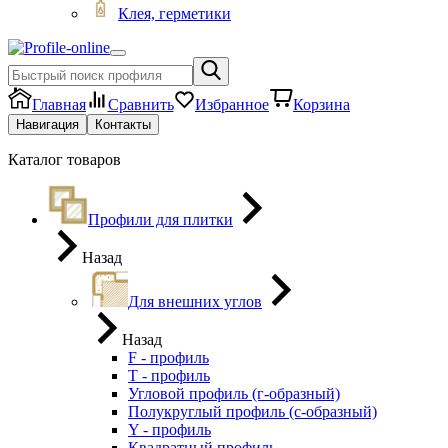
Клея, герметики
Главная
Сравнить
Избранное
Корзина
Навигация
Контакты
Каталог товаров
Профили для плитки
Назад
Для внешних углов
Назад
F - профиль
Т - профиль
Угловой профиль (г-образный)
Полукруглый профиль (с-образный)
Y - профиль
Квадратный профиль