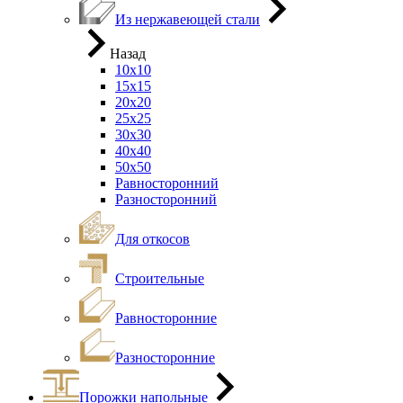
Из нержавеющей стали
Назад
10х10
15х15
20х20
25х25
30х30
40х40
50х50
Равносторонний
Разносторонний
Для откосов
Строительные
Равносторонние
Разносторонние
Порожки напольные