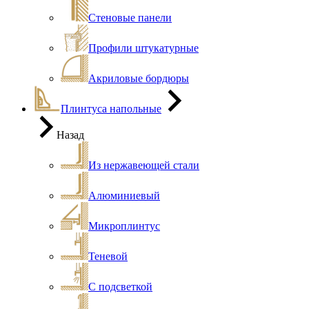
Стеновые панели
Профили штукатурные
Акриловые бордюры
Плинтуса напольные
Назад
Из нержавеющей стали
Алюминиевый
Микроплинтус
Теневой
С подсветкой