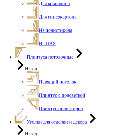
Для ковролина
Для гипсокартона
Из полистирола
Из ПВХ
Плинтуса потолочные
Назад
Парящий потолок
Плинтус с подсветкой
Плинтус полистирол
Уголки для отделки и декора
Назад