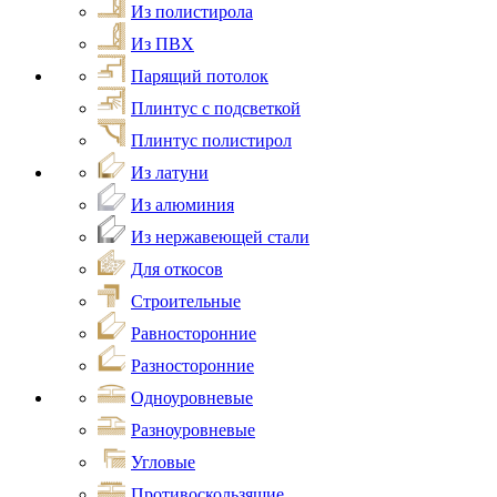
Из полистирола
Из ПВХ
Парящий потолок
Плинтус с подсветкой
Плинтус полистирол
Из латуни
Из алюминия
Из нержавеющей стали
Для откосов
Строительные
Равносторонние
Разносторонние
Одноуровневые
Разноуровневые
Угловые
Противоскользящие