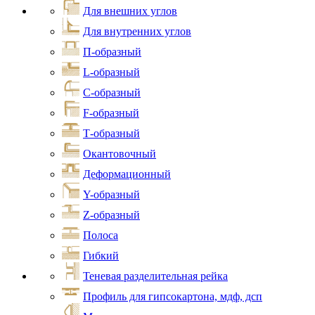
Для внешних углов
Для внутренних углов
П-образный
L-образный
С-образный
F-образный
Т-образный
Окантовочный
Деформационный
Y-образный
Z-образный
Полоса
Гибкий
Теневая разделительная рейка
Профиль для гипсокартона, мдф, дсп