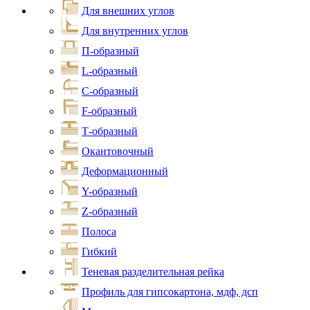
Для внешних углов
Для внутренних углов
П-образный
L-образный
С-образный
F-образный
Т-образный
Окантовочный
Деформационный
Y-образный
Z-образный
Полоса
Гибкий
Теневая разделительная рейка
Профиль для гипсокартона, мдф, дсп