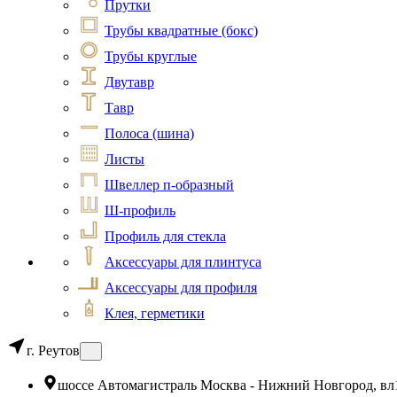
Прутки
Трубы квадратные (бокс)
Трубы круглые
Двутавр
Тавр
Полоса (шина)
Листы
Швеллер п-образный
Ш-профиль
Профиль для стекла
Аксессуары для плинтуса
Аксессуары для профиля
Клея, герметики
г. Реутов
шоссе Автомагистраль Москва - Нижний Новгород, вл