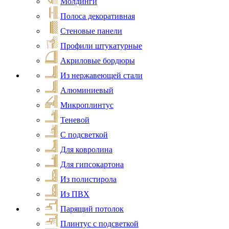
Молдинги
Полоса декоративная
Стеновые панели
Профили штукатурные
Акриловые бордюры
Из нержавеющей стали
Алюминиевый
Микроплинтус
Теневой
С подсветкой
Для ковролина
Для гипсокартона
Из полистирола
Из ПВХ
Парящий потолок
Плинтус с подсветкой