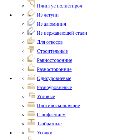
Плинтус полистирол
Из латуни
Из алюминия
Из нержавеющей стали
Для откосов
Строительные
Равносторонние
Разносторонние
Одноуровневые
Разноуровневые
Угловые
Противоскользящие
С рифлением
Т-образные
Уголки