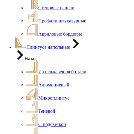
Стеновые панели
Профили штукатурные
Акриловые бордюры
Плинтуса напольные
Назад
Из нержавеющей стали
Алюминиевый
Микроплинтус
Теневой
С подсветкой