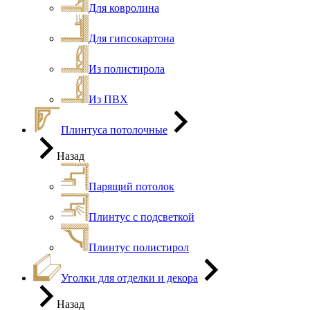
Для ковролина
Для гипсокартона
Из полистирола
Из ПВХ
Плинтуса потолочные
Назад
Парящий потолок
Плинтус с подсветкой
Плинтус полистирол
Уголки для отделки и декора
Назад