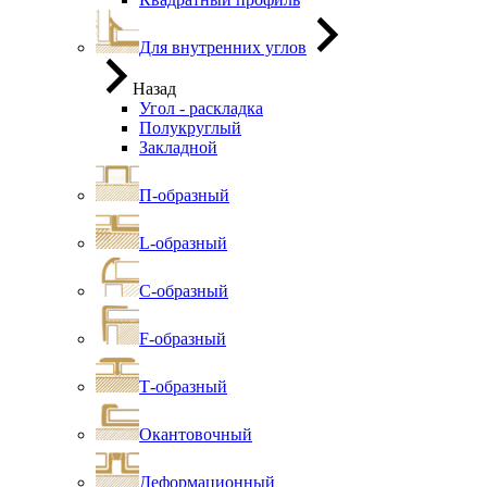
Для внутренних углов
Назад
Угол - раскладка
Полукруглый
Закладной
П-образный
L-образный
С-образный
F-образный
Т-образный
Окантовочный
Деформационный