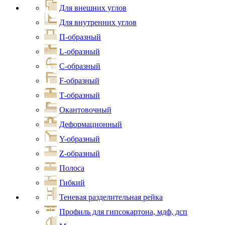
Для внешних углов
Для внутренних углов
П-образный
L-образный
С-образный
F-образный
Т-образный
Окантовочный
Деформационный
Y-образный
Z-образный
Полоса
Гибкий
Теневая разделительная рейка
Профиль для гипсокартона, мдф, дсп