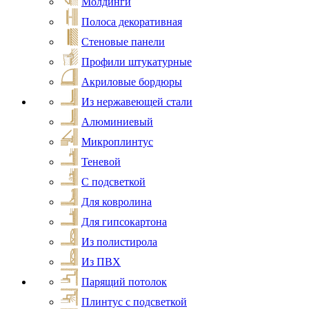
Молдинги
Полоса декоративная
Стеновые панели
Профили штукатурные
Акриловые бордюры
Из нержавеющей стали
Алюминиевый
Микроплинтус
Теневой
С подсветкой
Для ковролина
Для гипсокартона
Из полистирола
Из ПВХ
Парящий потолок
Плинтус с подсветкой