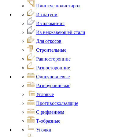
Плинтус полистирол
Из латуни
Из алюминия
Из нержавеющей стали
Для откосов
Строительные
Равносторонние
Разносторонние
Одноуровневые
Разноуровневые
Угловые
Противоскользящие
С рифлением
Т-образные
Уголки