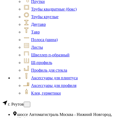
Прутки
Трубы квадратные (бокс)
Трубы круглые
Двутавр
Тавр
Полоса (шина)
Листы
Швеллер п-образный
Ш-профиль
Профиль для стекла
Аксессуары для плинтуса
Аксессуары для профиля
Клея, герметики
г. Реутов
шоссе Автомагистраль Москва - Нижний Новгород,