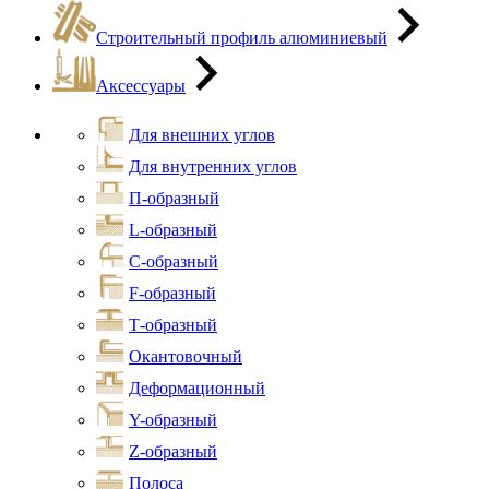
Строительный профиль алюминиевый
Аксессуары
Для внешних углов
Для внутренних углов
П-образный
L-образный
С-образный
F-образный
Т-образный
Окантовочный
Деформационный
Y-образный
Z-образный
Полоса