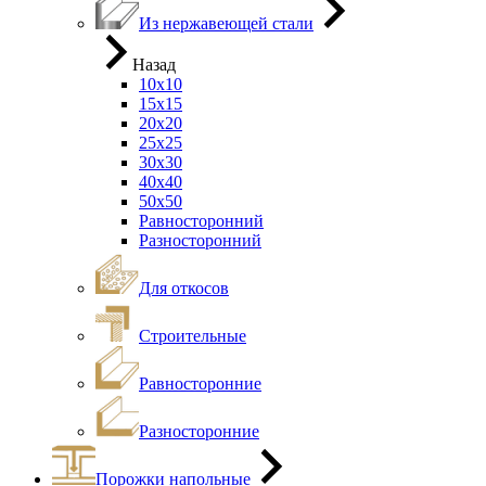
Из нержавеющей стали
Назад
10х10
15х15
20х20
25х25
30х30
40х40
50х50
Равносторонний
Разносторонний
Для откосов
Строительные
Равносторонние
Разносторонние
Порожки напольные