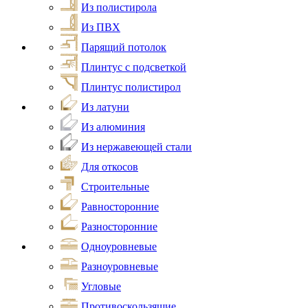
Из полистирола
Из ПВХ
Парящий потолок
Плинтус с подсветкой
Плинтус полистирол
Из латуни
Из алюминия
Из нержавеющей стали
Для откосов
Строительные
Равносторонние
Разносторонние
Одноуровневые
Разноуровневые
Угловые
Противоскользящие