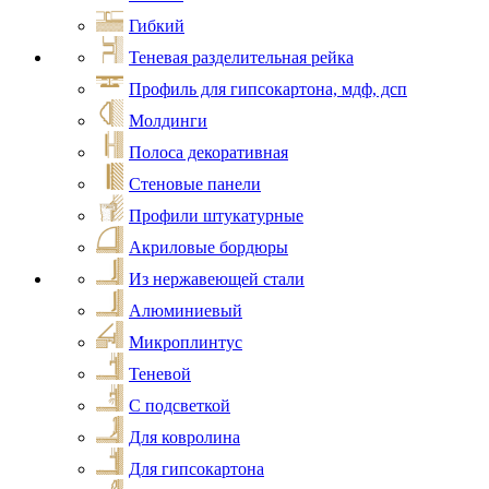
Гибкий
Теневая разделительная рейка
Профиль для гипсокартона, мдф, дсп
Молдинги
Полоса декоративная
Стеновые панели
Профили штукатурные
Акриловые бордюры
Из нержавеющей стали
Алюминиевый
Микроплинтус
Теневой
С подсветкой
Для ковролина
Для гипсокартона