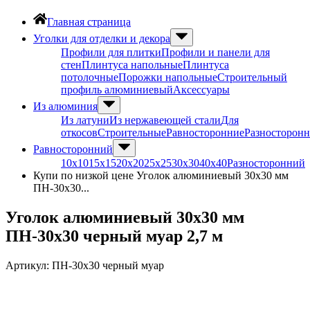
Главная страница
Уголки для отделки и декора
Профили для плитки
Профили и панели для
стен
Плинтуса напольные
Плинтуса
потолочные
Порожки напольные
Строительный
профиль алюминиевый
Аксессуары
Из алюминия
Из латуни
Из нержавеющей стали
Для
откосов
Строительные
Равносторонние
Разносторон
Равносторонний
10х10
15х15
20х20
25х25
30х30
40х40
Разносторонний
Купи по низкой цене Уголок алюминиевый 30х30 мм
ПН-30х30...
Уголок алюминиевый 30х30 мм
ПН-30х30 черный муар 2,7 м
Артикул:
ПН-30х30 черный муар