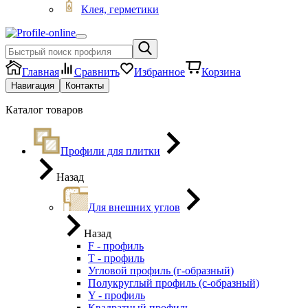
Клея, герметики
Главная
Сравнить
Избранное
Корзина
Навигация
Контакты
Каталог товаров
Профили для плитки
Назад
Для внешних углов
Назад
F - профиль
Т - профиль
Угловой профиль (г-образный)
Полукруглый профиль (с-образный)
Y - профиль
Квадратный профиль