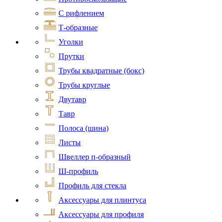
С рифлением
Т-образные
Уголки
Прутки
Трубы квадратные (бокс)
Трубы круглые
Двутавр
Тавр
Полоса (шина)
Листы
Швеллер п-образный
Ш-профиль
Профиль для стекла
Аксессуары для плинтуса
Аксессуары для профиля