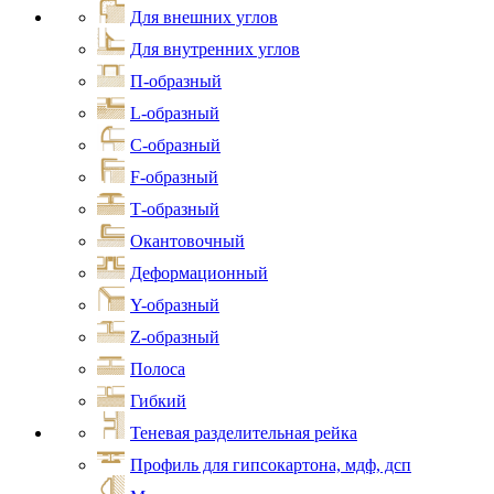
Для внешних углов
Для внутренних углов
П-образный
L-образный
С-образный
F-образный
Т-образный
Окантовочный
Деформационный
Y-образный
Z-образный
Полоса
Гибкий
Теневая разделительная рейка
Профиль для гипсокартона, мдф, дсп