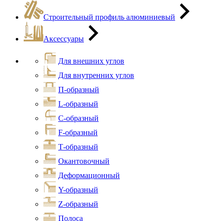
Строительный профиль алюминиевый
Аксессуары
Для внешних углов
Для внутренних углов
П-образный
L-образный
С-образный
F-образный
Т-образный
Окантовочный
Деформационный
Y-образный
Z-образный
Полоса