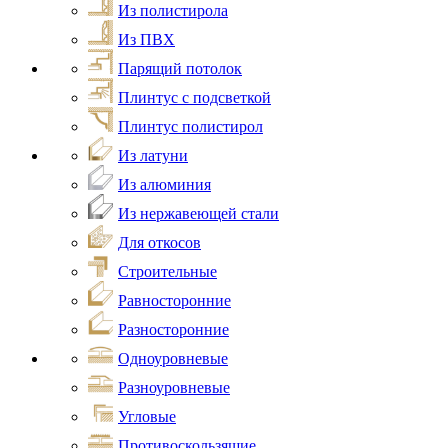
Из полистирола
Из ПВХ
Парящий потолок
Плинтус с подсветкой
Плинтус полистирол
Из латуни
Из алюминия
Из нержавеющей стали
Для откосов
Строительные
Равносторонние
Разносторонние
Одноуровневые
Разноуровневые
Угловые
Противоскользящие