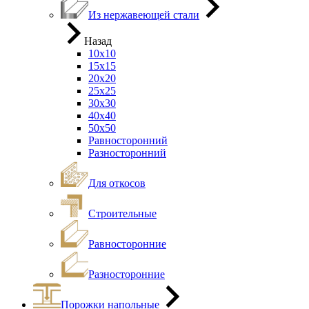
Из нержавеющей стали
Назад
10х10
15х15
20х20
25х25
30х30
40х40
50х50
Равносторонний
Разносторонний
Для откосов
Строительные
Равносторонние
Разносторонние
Порожки напольные