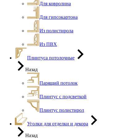
Для ковролина
Для гипсокартона
Из полистирола
Из ПВХ
Плинтуса потолочные
Назад
Парящий потолок
Плинтус с подсветкой
Плинтус полистирол
Уголки для отделки и декора
Назад