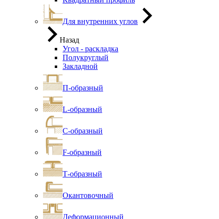
Для внутренних углов
Назад
Угол - раскладка
Полукруглый
Закладной
П-образный
L-образный
С-образный
F-образный
Т-образный
Окантовочный
Деформационный