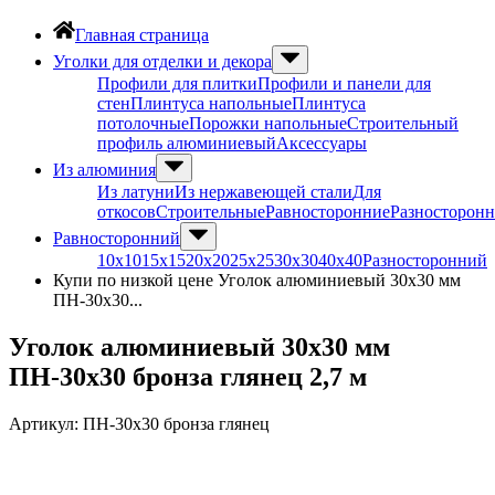
Главная страница
Уголки для отделки и декора
Профили для плитки
Профили и панели для
стен
Плинтуса напольные
Плинтуса
потолочные
Порожки напольные
Строительный
профиль алюминиевый
Аксессуары
Из алюминия
Из латуни
Из нержавеющей стали
Для
откосов
Строительные
Равносторонние
Разносторон
Равносторонний
10х10
15х15
20х20
25х25
30х30
40х40
Разносторонний
Купи по низкой цене Уголок алюминиевый 30х30 мм
ПН-30х30...
Уголок алюминиевый 30х30 мм
ПН-30х30 бронза глянец 2,7 м
Артикул:
ПН-30х30 бронза глянец