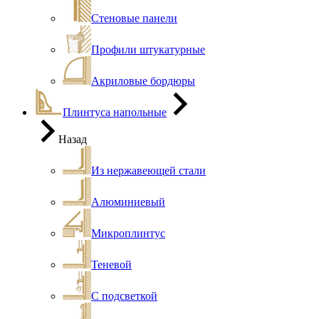
Стеновые панели
Профили штукатурные
Акриловые бордюры
Плинтуса напольные
Назад
Из нержавеющей стали
Алюминиевый
Микроплинтус
Теневой
С подсветкой