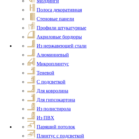
Молдинги
Полоса декоративная
Стеновые панели
Профили штукатурные
Акриловые бордюры
Из нержавеющей стали
Алюминиевый
Микроплинтус
Теневой
С подсветкой
Для ковролина
Для гипсокартона
Из полистирола
Из ПВХ
Парящий потолок
Плинтус с подсветкой