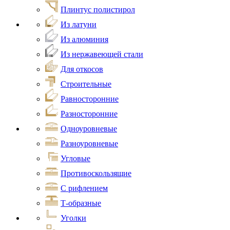
Плинтус полистирол
Из латуни
Из алюминия
Из нержавеющей стали
Для откосов
Строительные
Равносторонние
Разносторонние
Одноуровневые
Разноуровневые
Угловые
Противоскользящие
С рифлением
Т-образные
Уголки