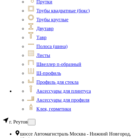
Прутки
Трубы квадратные (бокс)
Трубы круглые
Двутавр
Тавр
Полоса (шина)
Листы
Швеллер п-образный
Ш-профиль
Профиль для стекла
Аксессуары для плинтуса
Аксессуары для профиля
Клея, герметики
г. Реутов
шоссе Автомагистраль Москва - Нижний Новгород,