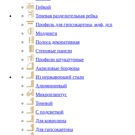
Гибкий
Теневая разделительная рейка
Профиль для гипсокартона, мдф, дсп
Молдинги
Полоса декоративная
Стеновые панели
Профили штукатурные
Акриловые бордюры
Из нержавеющей стали
Алюминиевый
Микроплинтус
Теневой
С подсветкой
Для ковролина
Для гипсокартона