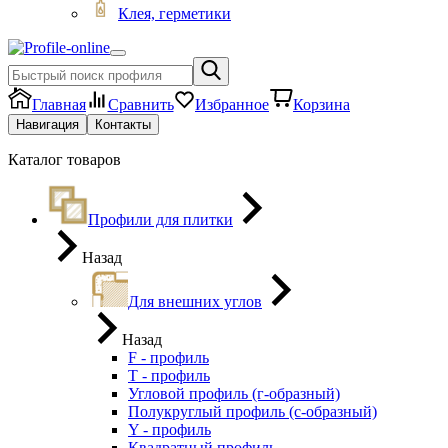
Клея, герметики
Главная
Сравнить
Избранное
Корзина
Навигация
Контакты
Каталог товаров
Профили для плитки
Назад
Для внешних углов
Назад
F - профиль
Т - профиль
Угловой профиль (г-образный)
Полукруглый профиль (с-образный)
Y - профиль
Квадратный профиль