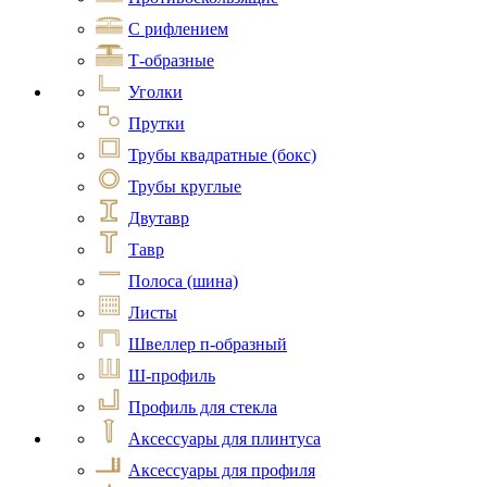
С рифлением
Т-образные
Уголки
Прутки
Трубы квадратные (бокс)
Трубы круглые
Двутавр
Тавр
Полоса (шина)
Листы
Швеллер п-образный
Ш-профиль
Профиль для стекла
Аксессуары для плинтуса
Аксессуары для профиля