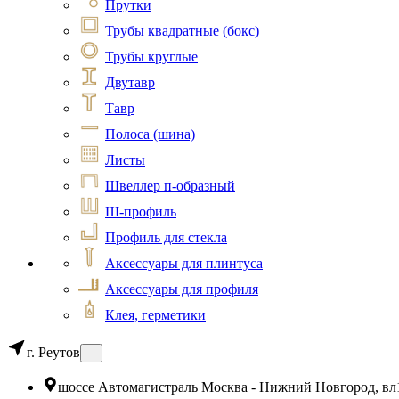
Прутки
Трубы квадратные (бокс)
Трубы круглые
Двутавр
Тавр
Полоса (шина)
Листы
Швеллер п-образный
Ш-профиль
Профиль для стекла
Аксессуары для плинтуса
Аксессуары для профиля
Клея, герметики
г. Реутов
шоссе Автомагистраль Москва - Нижний Новгород, вл