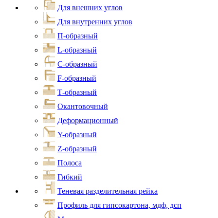
Для внешних углов
Для внутренних углов
П-образный
L-образный
С-образный
F-образный
Т-образный
Окантовочный
Деформационный
Y-образный
Z-образный
Полоса
Гибкий
Теневая разделительная рейка
Профиль для гипсокартона, мдф, дсп