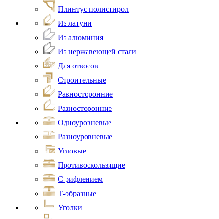
Плинтус полистирол
Из латуни
Из алюминия
Из нержавеющей стали
Для откосов
Строительные
Равносторонние
Разносторонние
Одноуровневые
Разноуровневые
Угловые
Противоскользящие
С рифлением
Т-образные
Уголки