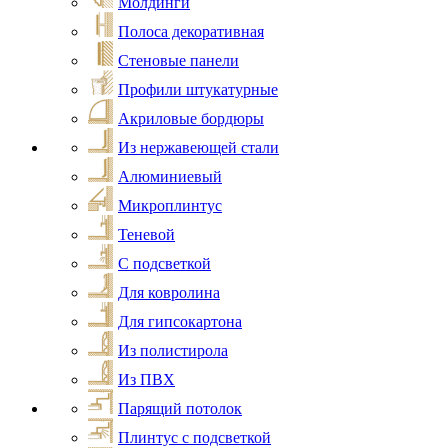
Молдинги
Полоса декоративная
Стеновые панели
Профили штукатурные
Акриловые бордюры
Из нержавеющей стали
Алюминиевый
Микроплинтус
Теневой
С подсветкой
Для ковролина
Для гипсокартона
Из полистирола
Из ПВХ
Парящий потолок
Плинтус с подсветкой