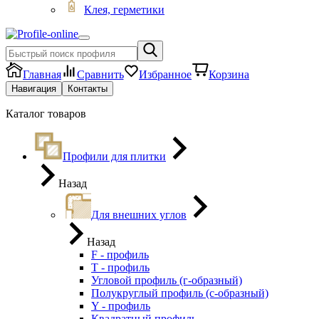
Клея, герметики
Главная
Сравнить
Избранное
Корзина
Навигация
Контакты
Каталог товаров
Профили для плитки
Назад
Для внешних углов
Назад
F - профиль
Т - профиль
Угловой профиль (г-образный)
Полукруглый профиль (с-образный)
Y - профиль
Квадратный профиль