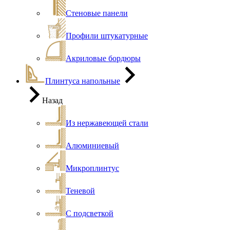
Стеновые панели
Профили штукатурные
Акриловые бордюры
Плинтуса напольные
Назад
Из нержавеющей стали
Алюминиевый
Микроплинтус
Теневой
С подсветкой