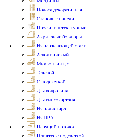
Молдинги
Полоса декоративная
Стеновые панели
Профили штукатурные
Акриловые бордюры
Из нержавеющей стали
Алюминиевый
Микроплинтус
Теневой
С подсветкой
Для ковролина
Для гипсокартона
Из полистирола
Из ПВХ
Парящий потолок
Плинтус с подсветкой