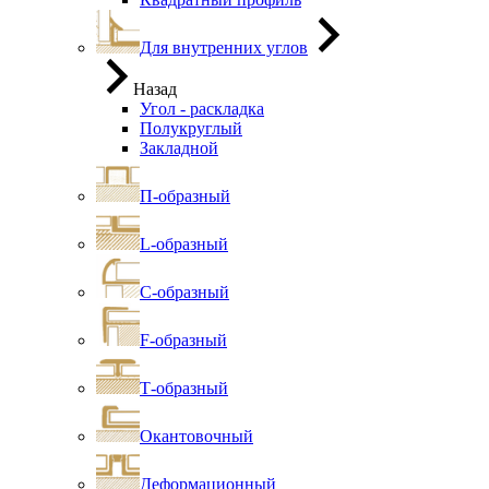
Для внутренних углов
Назад
Угол - раскладка
Полукруглый
Закладной
П-образный
L-образный
С-образный
F-образный
Т-образный
Окантовочный
Деформационный