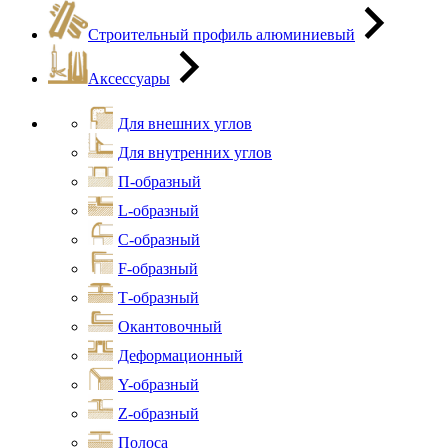
Строительный профиль алюминиевый
Аксессуары
Для внешних углов
Для внутренних углов
П-образный
L-образный
С-образный
F-образный
Т-образный
Окантовочный
Деформационный
Y-образный
Z-образный
Полоса