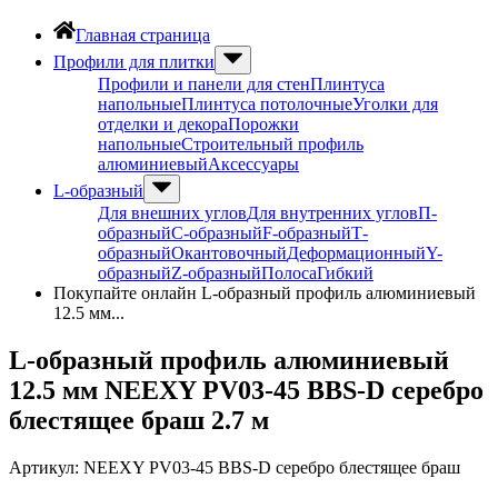
Главная страница
Профили для плитки
Профили и панели для стен
Плинтуса
напольные
Плинтуса потолочные
Уголки для
отделки и декора
Порожки
напольные
Строительный профиль
алюминиевый
Аксессуары
L-образный
Для внешних углов
Для внутренних углов
П-
образный
С-образный
F-образный
Т-
образный
Окантовочный
Деформационный
Y-
образный
Z-образный
Полоса
Гибкий
Покупайте онлайн L-образный профиль алюминиевый
12.5 мм...
L-образный профиль алюминиевый
12.5 мм NEEXY PV03-45 BBS-D серебро
блестящее браш 2.7 м
Артикул:
NEEXY PV03-45 BBS-D серебро блестящее браш