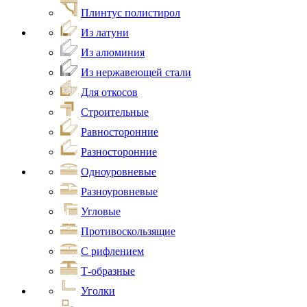
Плинтус полистирол
Из латуни
Из алюминия
Из нержавеющей стали
Для откосов
Строительные
Равносторонние
Разносторонние
Одноуровневые
Разноуровневые
Угловые
Противоскользящие
С рифлением
Т-образные
Уголки