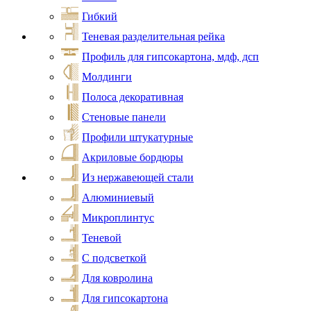
Гибкий
Теневая разделительная рейка
Профиль для гипсокартона, мдф, дсп
Молдинги
Полоса декоративная
Стеновые панели
Профили штукатурные
Акриловые бордюры
Из нержавеющей стали
Алюминиевый
Микроплинтус
Теневой
С подсветкой
Для ковролина
Для гипсокартона