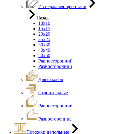
Из нержавеющей стали
Назад
10х10
15х15
20х20
25х25
30х30
40х40
50х50
Равносторонний
Разносторонний
Для откосов
Строительные
Равносторонние
Разносторонние
Порожки напольные