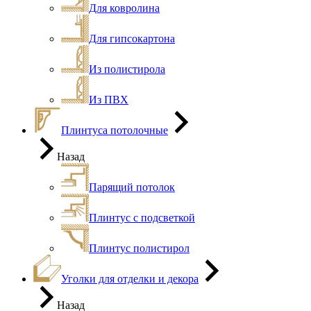
Для ковролина
Для гипсокартона
Из полистирола
Из ПВХ
Плинтуса потолочные
Назад
Парящий потолок
Плинтус с подсветкой
Плинтус полистирол
Уголки для отделки и декора
Назад