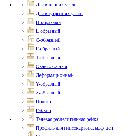
Для внешних углов
Для внутренних углов
П-образный
L-образный
С-образный
F-образный
Т-образный
Окантовочный
Деформационный
Y-образный
Z-образный
Полоса
Гибкий
Теневая разделительная рейка
Профиль для гипсокартона, мдф, дсп