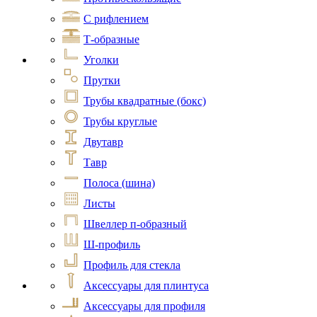
С рифлением
Т-образные
Уголки
Прутки
Трубы квадратные (бокс)
Трубы круглые
Двутавр
Тавр
Полоса (шина)
Листы
Швеллер п-образный
Ш-профиль
Профиль для стекла
Аксессуары для плинтуса
Аксессуары для профиля