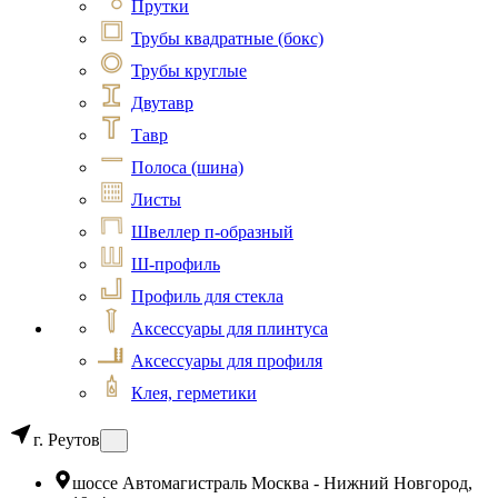
Прутки
Трубы квадратные (бокс)
Трубы круглые
Двутавр
Тавр
Полоса (шина)
Листы
Швеллер п-образный
Ш-профиль
Профиль для стекла
Аксессуары для плинтуса
Аксессуары для профиля
Клея, герметики
г. Реутов
шоссе Автомагистраль Москва - Нижний Новгород,