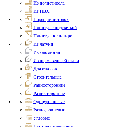
Из полистирола
Из ПВХ
Парящий потолок
Плинтус с подсветкой
Плинтус полистирол
Из латуни
Из алюминия
Из нержавеющей стали
Для откосов
Строительные
Равносторонние
Разносторонние
Одноуровневые
Разноуровневые
Угловые
Противоскользящие