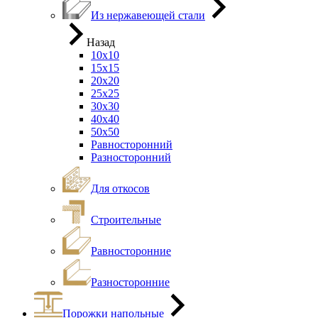
Из нержавеющей стали
Назад
10х10
15х15
20х20
25х25
30х30
40х40
50х50
Равносторонний
Разносторонний
Для откосов
Строительные
Равносторонние
Разносторонние
Порожки напольные