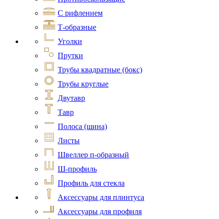
С рифлением
Т-образные
Уголки
Прутки
Трубы квадратные (бокс)
Трубы круглые
Двутавр
Тавр
Полоса (шина)
Листы
Швеллер п-образный
Ш-профиль
Профиль для стекла
Аксессуары для плинтуса
Аксессуары для профиля