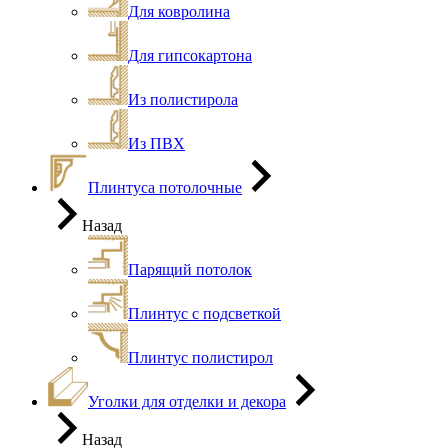
Для ковролина
Для гипсокартона
Из полистирола
Из ПВХ
Плинтуса потолочные
Назад
Парящий потолок
Плинтус с подсветкой
Плинтус полистирол
Уголки для отделки и декора
Назад