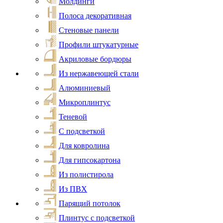
Молдинги
Полоса декоративная
Стеновые панели
Профили штукатурные
Акриловые бордюры
Из нержавеющей стали
Алюминиевый
Микроплинтус
Теневой
С подсветкой
Для ковролина
Для гипсокартона
Из полистирола
Из ПВХ
Парящий потолок
Плинтус с подсветкой