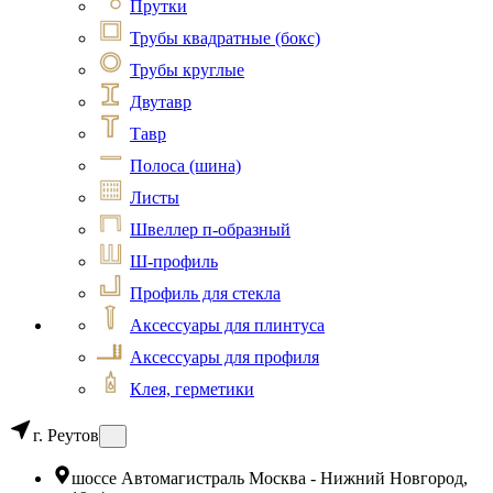
Прутки
Трубы квадратные (бокс)
Трубы круглые
Двутавр
Тавр
Полоса (шина)
Листы
Швеллер п-образный
Ш-профиль
Профиль для стекла
Аксессуары для плинтуса
Аксессуары для профиля
Клея, герметики
г. Реутов
шоссе Автомагистраль Москва - Нижний Новгород,