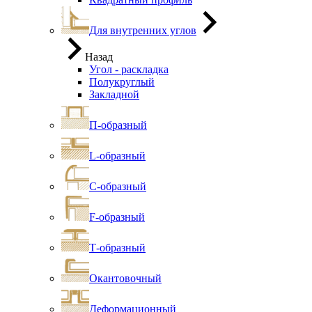
Для внутренних углов
Назад
Угол - раскладка
Полукруглый
Закладной
П-образный
L-образный
С-образный
F-образный
Т-образный
Окантовочный
Деформационный