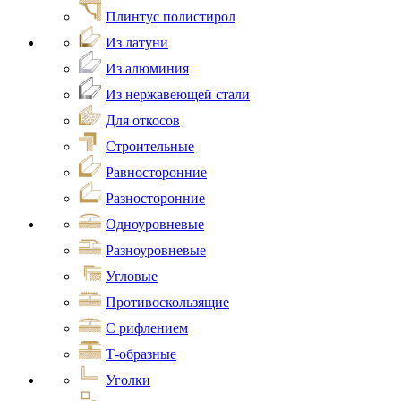
Плинтус полистирол
Из латуни
Из алюминия
Из нержавеющей стали
Для откосов
Строительные
Равносторонние
Разносторонние
Одноуровневые
Разноуровневые
Угловые
Противоскользящие
С рифлением
Т-образные
Уголки