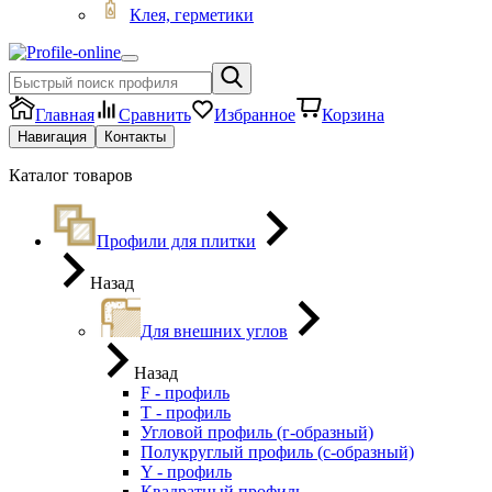
Клея, герметики
Главная
Сравнить
Избранное
Корзина
Навигация
Контакты
Каталог товаров
Профили для плитки
Назад
Для внешних углов
Назад
F - профиль
Т - профиль
Угловой профиль (г-образный)
Полукруглый профиль (с-образный)
Y - профиль
Квадратный профиль