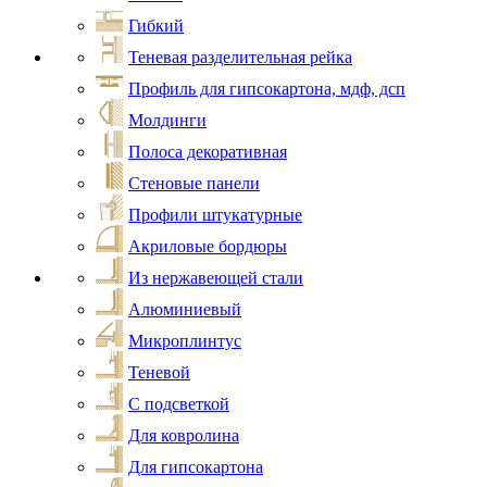
Гибкий
Теневая разделительная рейка
Профиль для гипсокартона, мдф, дсп
Молдинги
Полоса декоративная
Стеновые панели
Профили штукатурные
Акриловые бордюры
Из нержавеющей стали
Алюминиевый
Микроплинтус
Теневой
С подсветкой
Для ковролина
Для гипсокартона