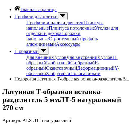
Главная страница
Профили для плитки
Профили и панели для стен
Плинтуса
напольные
Плинтуса потолочные
Уголки для
отделки и декора
Порожки
напольные
Строительный профиль
алюминиевый
Аксессуары
Т-образный
Для внешних углов
Для внутренних углов
П-
образный
L-образный
С-образный
F-
образный
Окантовочный
Деформационный
Y-
образный
Z-образный
Полоса
Гибкий
Недорогая латунная Т-образная вставка-разделитель 5...
Латунная Т-образная вставка-
разделитель 5 ммЛТ-5 натуральный
270 см
Артикул:
ALS ЛТ-5 натуральный