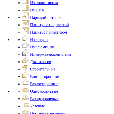
Из полистирола
Из ПВХ
Парящий потолок
Плинтус с подсветкой
Плинтус полистирол
Из латуни
Из алюминия
Из нержавеющей стали
Для откосов
Строительные
Равносторонние
Разносторонние
Одноуровневые
Разноуровневые
Угловые
Противоскользящие