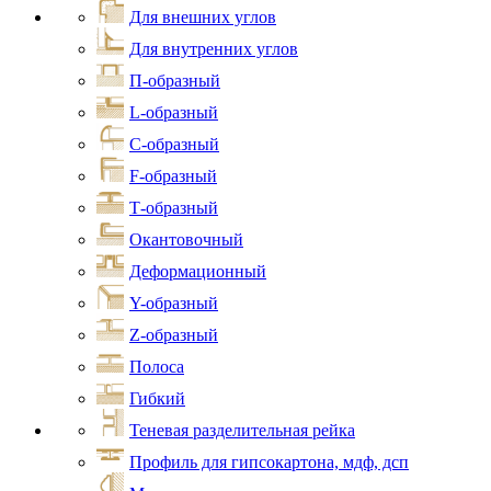
Для внешних углов
Для внутренних углов
П-образный
L-образный
С-образный
F-образный
Т-образный
Окантовочный
Деформационный
Y-образный
Z-образный
Полоса
Гибкий
Теневая разделительная рейка
Профиль для гипсокартона, мдф, дсп