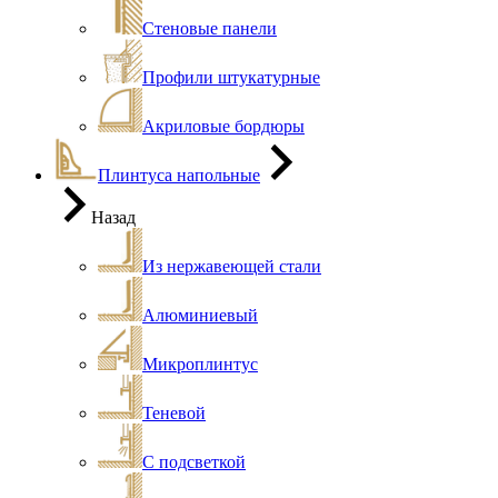
Стеновые панели
Профили штукатурные
Акриловые бордюры
Плинтуса напольные
Назад
Из нержавеющей стали
Алюминиевый
Микроплинтус
Теневой
С подсветкой