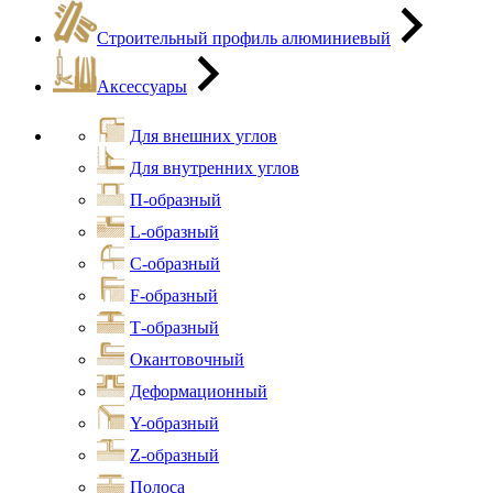
Строительный профиль алюминиевый
Аксессуары
Для внешних углов
Для внутренних углов
П-образный
L-образный
С-образный
F-образный
Т-образный
Окантовочный
Деформационный
Y-образный
Z-образный
Полоса