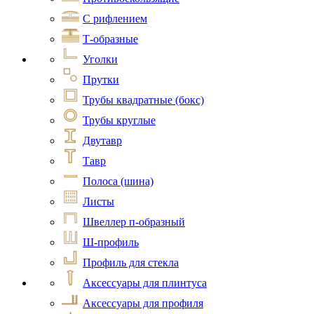
С рифлением
Т-образные
Уголки
Прутки
Трубы квадратные (бокс)
Трубы круглые
Двутавр
Тавр
Полоса (шина)
Листы
Швеллер п-образный
Ш-профиль
Профиль для стекла
Аксессуары для плинтуса
Аксессуары для профиля