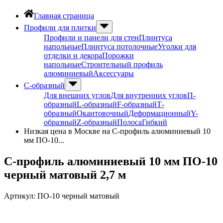
Главная страница
Профили для плитки
Профили и панели для стен
Плинтуса
напольные
Плинтуса потолочные
Уголки для
отделки и декора
Порожки
напольные
Строительный профиль
алюминиевый
Аксессуары
С-образный
Для внешних углов
Для внутренних углов
П-
образный
L-образный
F-образный
Т-
образный
Окантовочный
Деформационный
Y-
образный
Z-образный
Полоса
Гибкий
Низкая цена в Москве на С-профиль алюминиевый 10
мм ПО-10...
С-профиль алюминиевый 10 мм ПО-10
черный матовый 2,7 м
Артикул:
ПО-10 черный матовый