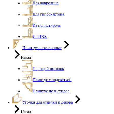
Для ковролина
Для гипсокартона
Из полистирола
Из ПВХ
Плинтуса потолочные
Назад
Парящий потолок
Плинтус с подсветкой
Плинтус полистирол
Уголки для отделки и декора
Назад