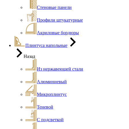
Стеновые панели
Профили штукатурные
Акриловые бордюры
Плинтуса напольные
Назад
Из нержавеющей стали
Алюминиевый
Микроплинтус
Теневой
С подсветкой