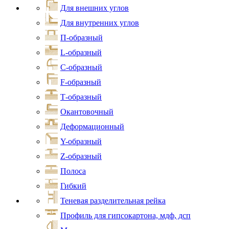
Для внешних углов
Для внутренних углов
П-образный
L-образный
С-образный
F-образный
Т-образный
Окантовочный
Деформационный
Y-образный
Z-образный
Полоса
Гибкий
Теневая разделительная рейка
Профиль для гипсокартона, мдф, дсп