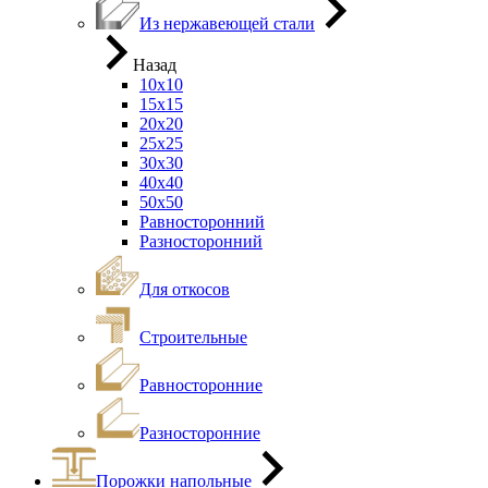
Из нержавеющей стали
Назад
10х10
15х15
20х20
25х25
30х30
40х40
50х50
Равносторонний
Разносторонний
Для откосов
Строительные
Равносторонние
Разносторонние
Порожки напольные