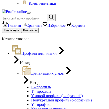
Клея, герметики
Главная
Сравнить
Избранное
Корзина
Навигация
Контакты
Каталог товаров
Профили для плитки
Назад
Для внешних углов
Назад
F - профиль
Т - профиль
Угловой профиль (г-образный)
Полукруглый профиль (с-образный)
Y - профиль
Квадратный профиль