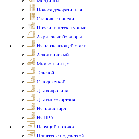
Молдинги
Полоса декоративная
Стеновые панели
Профили штукатурные
Акриловые бордюры
Из нержавеющей стали
Алюминиевый
Микроплинтус
Теневой
С подсветкой
Для ковролина
Для гипсокартона
Из полистирола
Из ПВХ
Парящий потолок
Плинтус с подсветкой