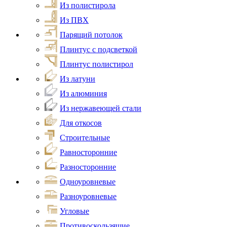
Из полистирола
Из ПВХ
Парящий потолок
Плинтус с подсветкой
Плинтус полистирол
Из латуни
Из алюминия
Из нержавеющей стали
Для откосов
Строительные
Равносторонние
Разносторонние
Одноуровневые
Разноуровневые
Угловые
Противоскользящие