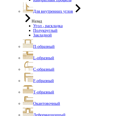
Для внутренних углов
Назад
Угол - раскладка
Полукруглый
Закладной
П-образный
L-образный
С-образный
F-образный
Т-образный
Окантовочный
Деформационный