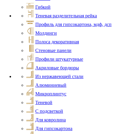
Гибкий
Теневая разделительная рейка
Профиль для гипсокартона, мдф, дсп
Молдинги
Полоса декоративная
Стеновые панели
Профили штукатурные
Акриловые бордюры
Из нержавеющей стали
Алюминиевый
Микроплинтус
Теневой
С подсветкой
Для ковролина
Для гипсокартона