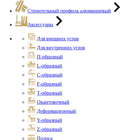
Строительный профиль алюминиевый
Аксессуары
Для внешних углов
Для внутренних углов
П-образный
L-образный
С-образный
F-образный
Т-образный
Окантовочный
Деформационный
Y-образный
Z-образный
Полоса