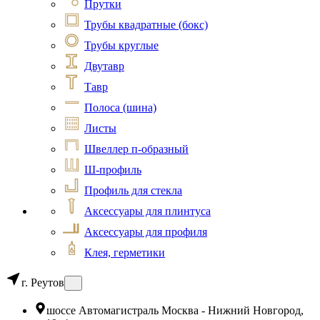
Прутки
Трубы квадратные (бокс)
Трубы круглые
Двутавр
Тавр
Полоса (шина)
Листы
Швеллер п-образный
Ш-профиль
Профиль для стекла
Аксессуары для плинтуса
Аксессуары для профиля
Клея, герметики
г. Реутов
шоссе Автомагистраль Москва - Нижний Новгород,