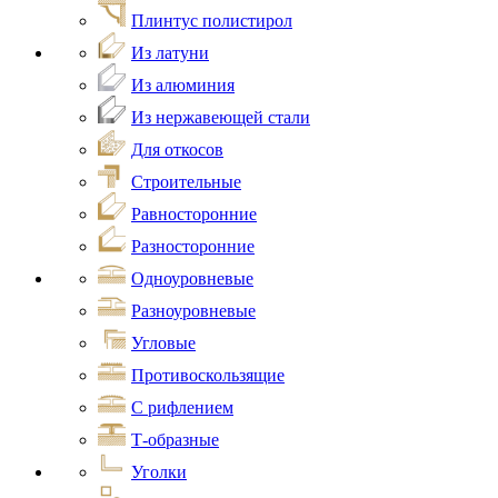
Плинтус полистирол
Из латуни
Из алюминия
Из нержавеющей стали
Для откосов
Строительные
Равносторонние
Разносторонние
Одноуровневые
Разноуровневые
Угловые
Противоскользящие
С рифлением
Т-образные
Уголки