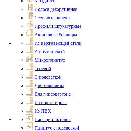
Молдинги
Полоса декоративная
Стеновые панели
Профили штукатурные
Акриловые бордюры
Из нержавеющей стали
Алюминиевый
Микроплинтус
Теневой
С подсветкой
Для ковролина
Для гипсокартона
Из полистирола
Из ПВХ
Парящий потолок
Плинтус с подсветкой