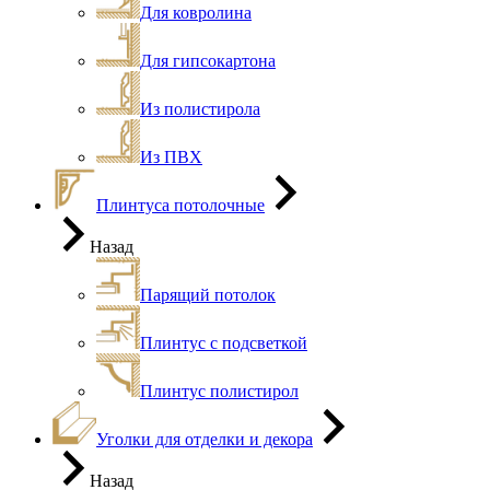
Для ковролина
Для гипсокартона
Из полистирола
Из ПВХ
Плинтуса потолочные
Назад
Парящий потолок
Плинтус с подсветкой
Плинтус полистирол
Уголки для отделки и декора
Назад