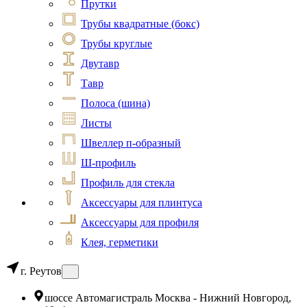
Прутки
Трубы квадратные (бокс)
Трубы круглые
Двутавр
Тавр
Полоса (шина)
Листы
Швеллер п-образный
Ш-профиль
Профиль для стекла
Аксессуары для плинтуса
Аксессуары для профиля
Клея, герметики
г. Реутов
шоссе Автомагистраль Москва - Нижний Новгород,