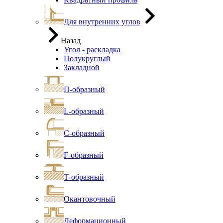
Для внутренних углов
Назад
Угол - раскладка
Полукруглый
Закладной
П-образный
L-образный
С-образный
F-образный
Т-образный
Окантовочный
Деформационный