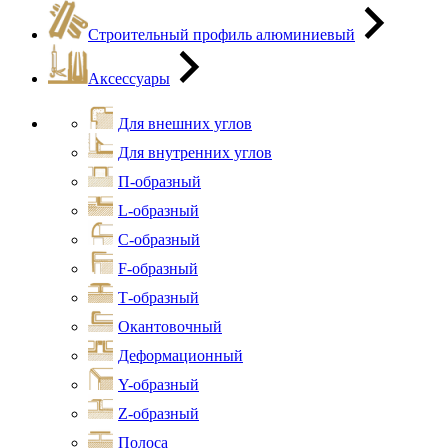
Строительный профиль алюминиевый
Аксессуары
Для внешних углов
Для внутренних углов
П-образный
L-образный
С-образный
F-образный
Т-образный
Окантовочный
Деформационный
Y-образный
Z-образный
Полоса