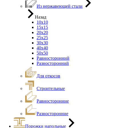
Из нержавеющей стали
Назад
10х10
15х15
20х20
25х25
30х30
40х40
50х50
Равносторонний
Разносторонний
Для откосов
Строительные
Равносторонние
Разносторонние
Порожки напольные