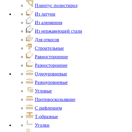
Плинтус полистирол
Из латуни
Из алюминия
Из нержавеющей стали
Для откосов
Строительные
Равносторонние
Разносторонние
Одноуровневые
Разноуровневые
Угловые
Противоскользящие
С рифлением
Т-образные
Уголки