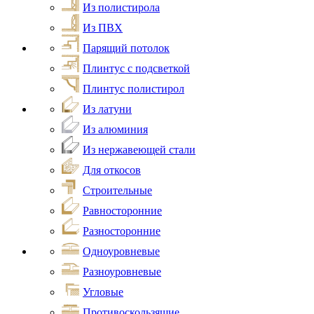
Из полистирола
Из ПВХ
Парящий потолок
Плинтус с подсветкой
Плинтус полистирол
Из латуни
Из алюминия
Из нержавеющей стали
Для откосов
Строительные
Равносторонние
Разносторонние
Одноуровневые
Разноуровневые
Угловые
Противоскользящие