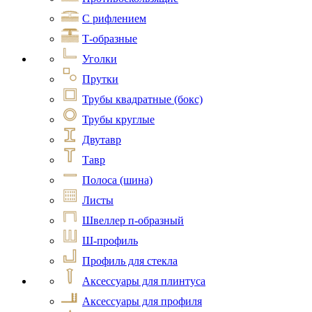
С рифлением
Т-образные
Уголки
Прутки
Трубы квадратные (бокс)
Трубы круглые
Двутавр
Тавр
Полоса (шина)
Листы
Швеллер п-образный
Ш-профиль
Профиль для стекла
Аксессуары для плинтуса
Аксессуары для профиля