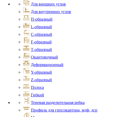
Для внешних углов
Для внутренних углов
П-образный
L-образный
С-образный
F-образный
Т-образный
Окантовочный
Деформационный
Y-образный
Z-образный
Полоса
Гибкий
Теневая разделительная рейка
Профиль для гипсокартона, мдф, дсп