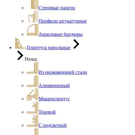
Стеновые панели
Профили штукатурные
Акриловые бордюры
Плинтуса напольные
Назад
Из нержавеющей стали
Алюминиевый
Микроплинтус
Теневой
С подсветкой