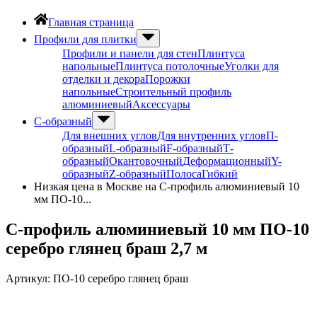
Главная страница
Профили для плитки
Профили и панели для стен
Плинтуса
напольные
Плинтуса потолочные
Уголки для
отделки и декора
Порожки
напольные
Строительный профиль
алюминиевый
Аксессуары
С-образный
Для внешних углов
Для внутренних углов
П-
образный
L-образный
F-образный
Т-
образный
Окантовочный
Деформационный
Y-
образный
Z-образный
Полоса
Гибкий
Низкая цена в Москве на С-профиль алюминиевый 10
мм ПО-10...
С-профиль алюминиевый 10 мм ПО-10
серебро глянец браш 2,7 м
Артикул:
ПО-10 серебро глянец браш