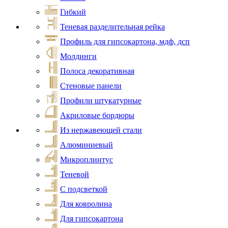
Гибкий
Теневая разделительная рейка
Профиль для гипсокартона, мдф, дсп
Молдинги
Полоса декоративная
Стеновые панели
Профили штукатурные
Акриловые бордюры
Из нержавеющей стали
Алюминиевый
Микроплинтус
Теневой
С подсветкой
Для ковролина
Для гипсокартона