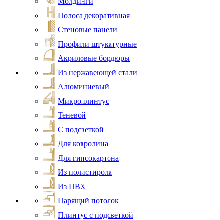
Молдинги
Полоса декоративная
Стеновые панели
Профили штукатурные
Акриловые бордюры
Из нержавеющей стали
Алюминиевый
Микроплинтус
Теневой
С подсветкой
Для ковролина
Для гипсокартона
Из полистирола
Из ПВХ
Парящий потолок
Плинтус с подсветкой