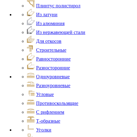
Плинтус полистирол
Из латуни
Из алюминия
Из нержавеющей стали
Для откосов
Строительные
Равносторонние
Разносторонние
Одноуровневые
Разноуровневые
Угловые
Противоскользящие
С рифлением
Т-образные
Уголки