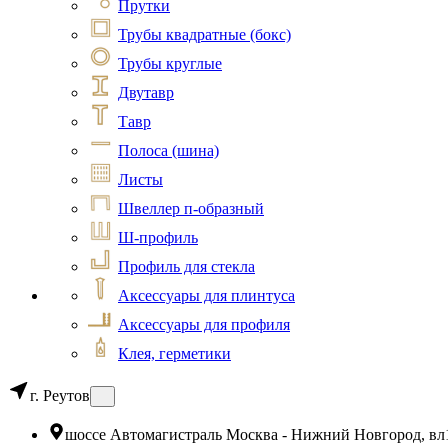
Прутки
Трубы квадратные (бокс)
Трубы круглые
Двутавр
Тавр
Полоса (шина)
Листы
Швеллер п-образный
Ш-профиль
Профиль для стекла
Аксессуары для плинтуса
Аксессуары для профиля
Клея, герметики
г. Реутов
шоссе Автомагистраль Москва - Нижний Новгород, вл