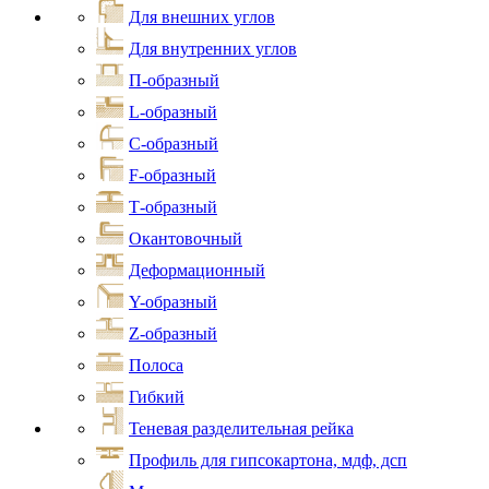
Для внешних углов
Для внутренних углов
П-образный
L-образный
С-образный
F-образный
Т-образный
Окантовочный
Деформационный
Y-образный
Z-образный
Полоса
Гибкий
Теневая разделительная рейка
Профиль для гипсокартона, мдф, дсп