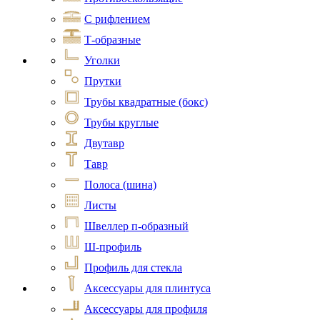
С рифлением
Т-образные
Уголки
Прутки
Трубы квадратные (бокс)
Трубы круглые
Двутавр
Тавр
Полоса (шина)
Листы
Швеллер п-образный
Ш-профиль
Профиль для стекла
Аксессуары для плинтуса
Аксессуары для профиля