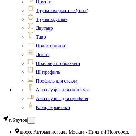
Прутки
Трубы квадратные (бокс)
Трубы круглые
Двутавр
Тавр
Полоса (шина)
Листы
Швеллер п-образный
Ш-профиль
Профиль для стекла
Аксессуары для плинтуса
Аксессуары для профиля
Клея, герметики
г. Реутов
шоссе Автомагистраль Москва - Нижний Новгород,