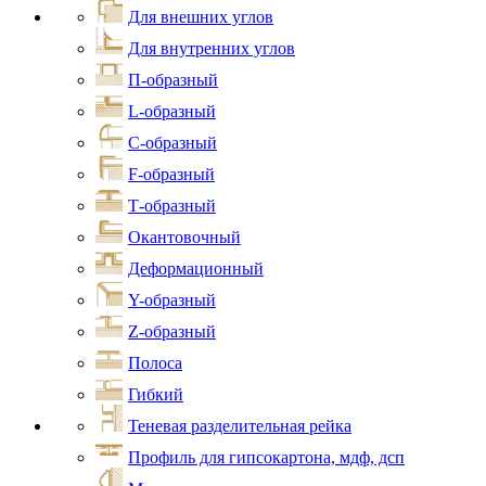
Для внешних углов
Для внутренних углов
П-образный
L-образный
С-образный
F-образный
Т-образный
Окантовочный
Деформационный
Y-образный
Z-образный
Полоса
Гибкий
Теневая разделительная рейка
Профиль для гипсокартона, мдф, дсп