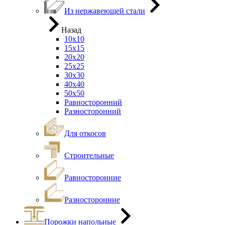
Из нержавеющей стали
Назад
10х10
15х15
20х20
25х25
30х30
40х40
50х50
Равносторонний
Разносторонний
Для откосов
Строительные
Равносторонние
Разносторонние
Порожки напольные