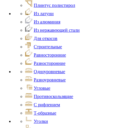
Плинтус полистирол
Из латуни
Из алюминия
Из нержавеющей стали
Для откосов
Строительные
Равносторонние
Разносторонние
Одноуровневые
Разноуровневые
Угловые
Противоскользящие
С рифлением
Т-образные
Уголки