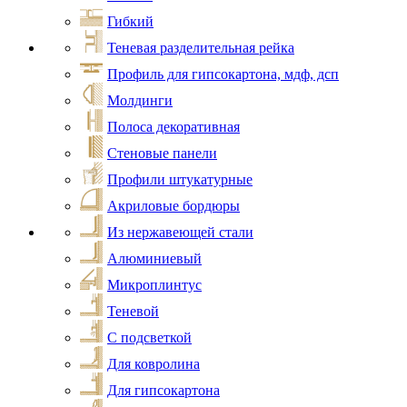
Гибкий
Теневая разделительная рейка
Профиль для гипсокартона, мдф, дсп
Молдинги
Полоса декоративная
Стеновые панели
Профили штукатурные
Акриловые бордюры
Из нержавеющей стали
Алюминиевый
Микроплинтус
Теневой
С подсветкой
Для ковролина
Для гипсокартона