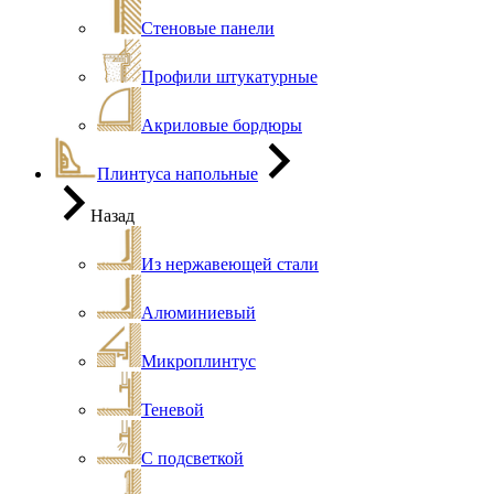
Стеновые панели
Профили штукатурные
Акриловые бордюры
Плинтуса напольные
Назад
Из нержавеющей стали
Алюминиевый
Микроплинтус
Теневой
С подсветкой