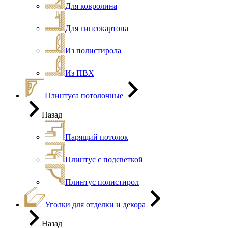
Для ковролина
Для гипсокартона
Из полистирола
Из ПВХ
Плинтуса потолочные
Назад
Парящий потолок
Плинтус с подсветкой
Плинтус полистирол
Уголки для отделки и декора
Назад