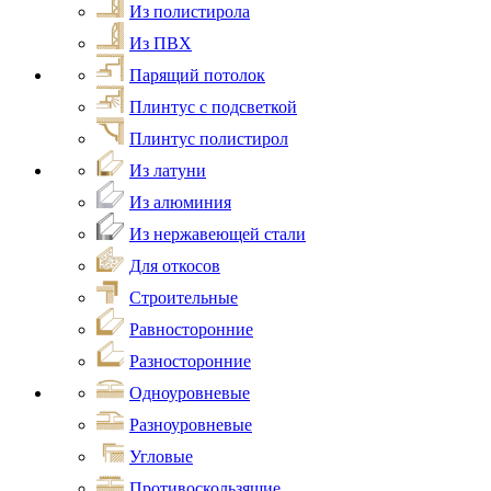
Из полистирола
Из ПВХ
Парящий потолок
Плинтус с подсветкой
Плинтус полистирол
Из латуни
Из алюминия
Из нержавеющей стали
Для откосов
Строительные
Равносторонние
Разносторонние
Одноуровневые
Разноуровневые
Угловые
Противоскользящие