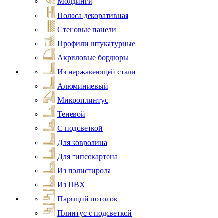
Молдинги
Полоса декоративная
Стеновые панели
Профили штукатурные
Акриловые бордюры
Из нержавеющей стали
Алюминиевый
Микроплинтус
Теневой
С подсветкой
Для ковролина
Для гипсокартона
Из полистирола
Из ПВХ
Парящий потолок
Плинтус с подсветкой