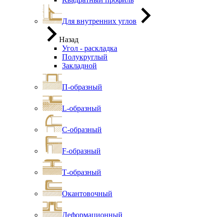
Для внутренних углов
Назад
Угол - раскладка
Полукруглый
Закладной
П-образный
L-образный
С-образный
F-образный
Т-образный
Окантовочный
Деформационный