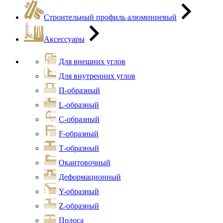
Строительный профиль алюминиевый
Аксессуары
Для внешних углов
Для внутренних углов
П-образный
L-образный
С-образный
F-образный
Т-образный
Окантовочный
Деформационный
Y-образный
Z-образный
Полоса