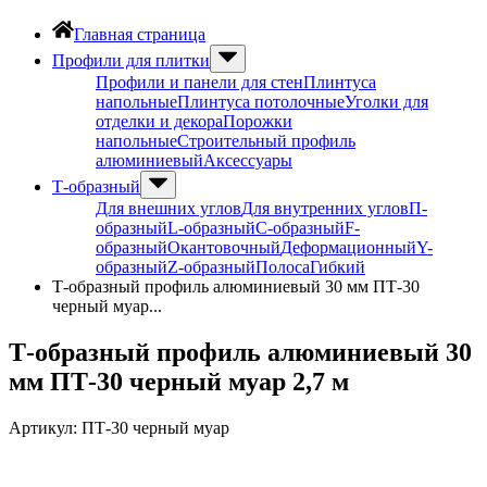
Главная страница
Профили для плитки
Профили и панели для стен
Плинтуса
напольные
Плинтуса потолочные
Уголки для
отделки и декора
Порожки
напольные
Строительный профиль
алюминиевый
Аксессуары
Т-образный
Для внешних углов
Для внутренних углов
П-
образный
L-образный
С-образный
F-
образный
Окантовочный
Деформационный
Y-
образный
Z-образный
Полоса
Гибкий
Т-образный профиль алюминиевый 30 мм ПТ-30
черный муар...
Т-образный профиль алюминиевый 30
мм ПТ-30 черный муар 2,7 м
Артикул:
ПТ-30 черный муар