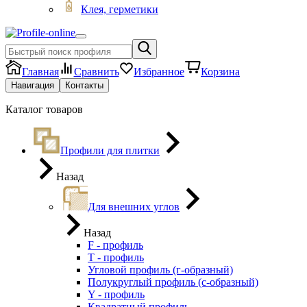
Клея, герметики
Главная
Сравнить
Избранное
Корзина
Навигация
Контакты
Каталог товаров
Профили для плитки
Назад
Для внешних углов
Назад
F - профиль
Т - профиль
Угловой профиль (г-образный)
Полукруглый профиль (с-образный)
Y - профиль
Квадратный профиль