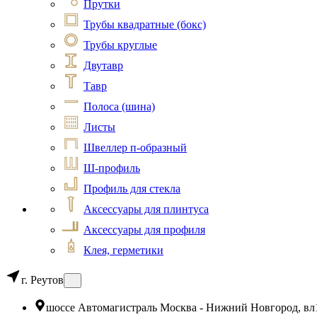
Прутки
Трубы квадратные (бокс)
Трубы круглые
Двутавр
Тавр
Полоса (шина)
Листы
Швеллер п-образный
Ш-профиль
Профиль для стекла
Аксессуары для плинтуса
Аксессуары для профиля
Клея, герметики
г. Реутов
шоссе Автомагистраль Москва - Нижний Новгород, вл