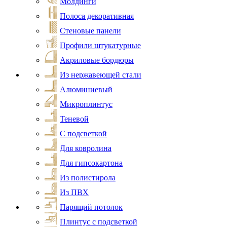
Молдинги
Полоса декоративная
Стеновые панели
Профили штукатурные
Акриловые бордюры
Из нержавеющей стали
Алюминиевый
Микроплинтус
Теневой
С подсветкой
Для ковролина
Для гипсокартона
Из полистирола
Из ПВХ
Парящий потолок
Плинтус с подсветкой