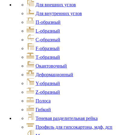
Для внешних углов
Для внутренних углов
П-образный
L-образный
С-образный
F-образный
Т-образный
Окантовочный
Деформационный
Y-образный
Z-образный
Полоса
Гибкий
Теневая разделительная рейка
Профиль для гипсокартона, мдф, дсп