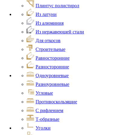
Плинтус полистирол
Из латуни
Из алюминия
Из нержавеющей стали
Для откосов
Строительные
Равносторонние
Разносторонние
Одноуровневые
Разноуровневые
Угловые
Противоскользящие
С рифлением
Т-образные
Уголки