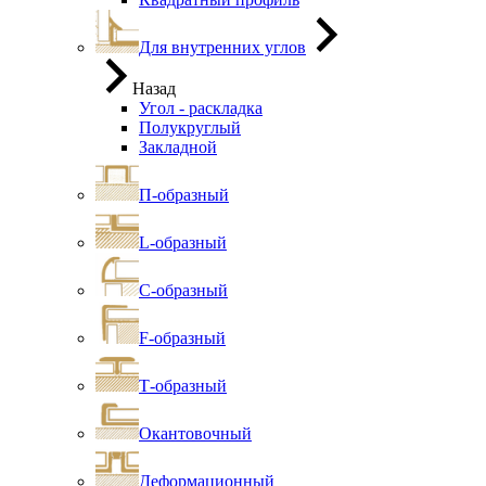
Для внутренних углов
Назад
Угол - раскладка
Полукруглый
Закладной
П-образный
L-образный
С-образный
F-образный
Т-образный
Окантовочный
Деформационный