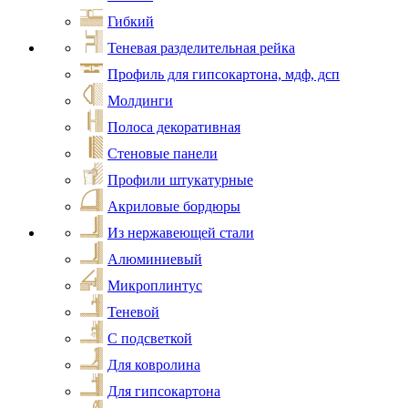
Гибкий
Теневая разделительная рейка
Профиль для гипсокартона, мдф, дсп
Молдинги
Полоса декоративная
Стеновые панели
Профили штукатурные
Акриловые бордюры
Из нержавеющей стали
Алюминиевый
Микроплинтус
Теневой
С подсветкой
Для ковролина
Для гипсокартона