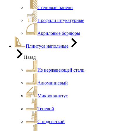
Стеновые панели
Профили штукатурные
Акриловые бордюры
Плинтуса напольные
Назад
Из нержавеющей стали
Алюминиевый
Микроплинтус
Теневой
С подсветкой