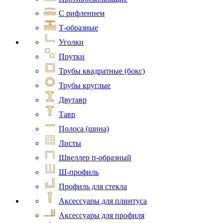
С рифлением
Т-образные
Уголки
Прутки
Трубы квадратные (бокс)
Трубы круглые
Двутавр
Тавр
Полоса (шина)
Листы
Швеллер п-образный
Ш-профиль
Профиль для стекла
Аксессуары для плинтуса
Аксессуары для профиля