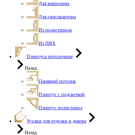
Для ковролина
Для гипсокартона
Из полистирола
Из ПВХ
Плинтуса потолочные
Назад
Парящий потолок
Плинтус с подсветкой
Плинтус полистирол
Уголки для отделки и декора
Назад