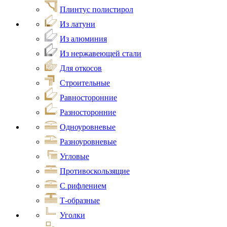
Плинтус полистирол
Из латуни
Из алюминия
Из нержавеющей стали
Для откосов
Строительные
Равносторонние
Разносторонние
Одноуровневые
Разноуровневые
Угловые
Противоскользящие
С рифлением
Т-образные
Уголки