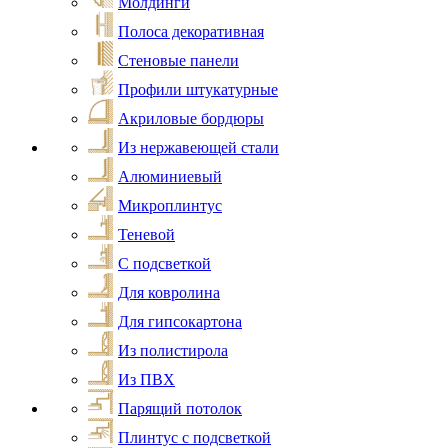
Молдинги
Полоса декоративная
Стеновые панели
Профили штукатурные
Акриловые бордюры
Из нержавеющей стали
Алюминиевый
Микроплинтус
Теневой
С подсветкой
Для ковролина
Для гипсокартона
Из полистирола
Из ПВХ
Парящий потолок
Плинтус с подсветкой