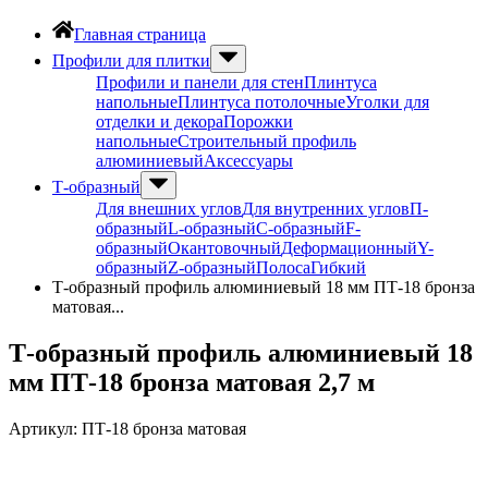
Главная страница
Профили для плитки
Профили и панели для стен
Плинтуса
напольные
Плинтуса потолочные
Уголки для
отделки и декора
Порожки
напольные
Строительный профиль
алюминиевый
Аксессуары
Т-образный
Для внешних углов
Для внутренних углов
П-
образный
L-образный
С-образный
F-
образный
Окантовочный
Деформационный
Y-
образный
Z-образный
Полоса
Гибкий
Т-образный профиль алюминиевый 18 мм ПТ-18 бронза
матовая...
Т-образный профиль алюминиевый 18
мм ПТ-18 бронза матовая 2,7 м
Артикул:
ПТ-18 бронза матовая