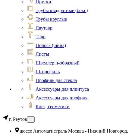
Прутки
Трубы квадратные (бокс)
Трубы круглые
Двутавр
Тавр
Полоса (шина)
Листы
Швеллер п-образный
Ш-профиль
Профиль для стекла
Аксессуары для плинтуса
Аксессуары для профиля
Клея, герметики
г. Реутов
шоссе Автомагистраль Москва - Нижний Новгород,