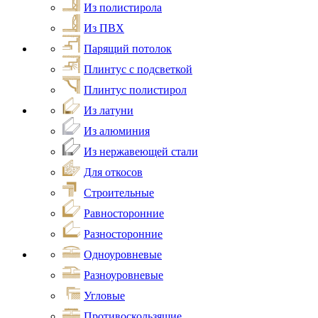
Из полистирола
Из ПВХ
Парящий потолок
Плинтус с подсветкой
Плинтус полистирол
Из латуни
Из алюминия
Из нержавеющей стали
Для откосов
Строительные
Равносторонние
Разносторонние
Одноуровневые
Разноуровневые
Угловые
Противоскользящие