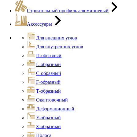
Строительный профиль алюминиевый
Аксессуары
Для внешних углов
Для внутренних углов
П-образный
L-образный
С-образный
F-образный
Т-образный
Окантовочный
Деформационный
Y-образный
Z-образный
Полоса