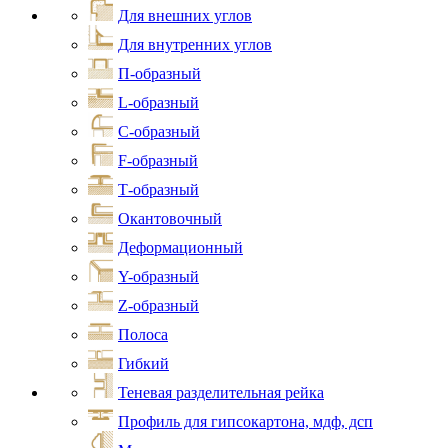
Для внешних углов
Для внутренних углов
П-образный
L-образный
С-образный
F-образный
Т-образный
Окантовочный
Деформационный
Y-образный
Z-образный
Полоса
Гибкий
Теневая разделительная рейка
Профиль для гипсокартона, мдф, дсп