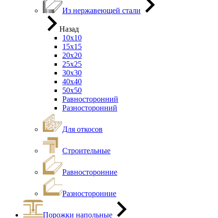
Из нержавеющей стали
Назад
10х10
15х15
20х20
25х25
30х30
40х40
50х50
Равносторонний
Разносторонний
Для откосов
Строительные
Равносторонние
Разносторонние
Порожки напольные