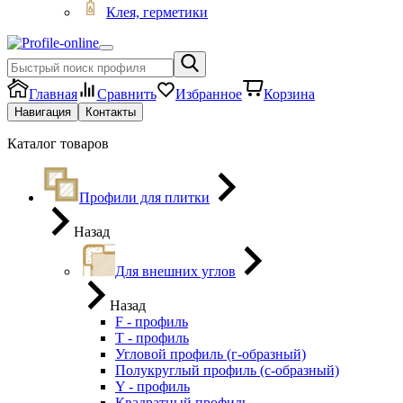
Клея, герметики
Главная
Сравнить
Избранное
Корзина
Навигация
Контакты
Каталог товаров
Профили для плитки
Назад
Для внешних углов
Назад
F - профиль
Т - профиль
Угловой профиль (г-образный)
Полукруглый профиль (с-образный)
Y - профиль
Квадратный профиль