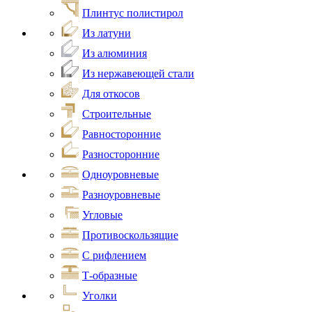
Плинтус полистирол
Из латуни
Из алюминия
Из нержавеющей стали
Для откосов
Строительные
Равносторонние
Разносторонние
Одноуровневые
Разноуровневые
Угловые
Противоскользящие
С рифлением
Т-образные
Уголки