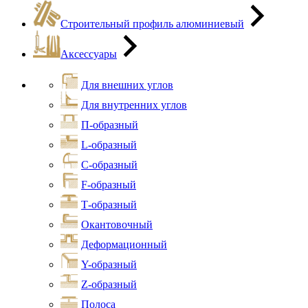
Строительный профиль алюминиевый
Аксессуары
Для внешних углов
Для внутренних углов
П-образный
L-образный
С-образный
F-образный
Т-образный
Окантовочный
Деформационный
Y-образный
Z-образный
Полоса