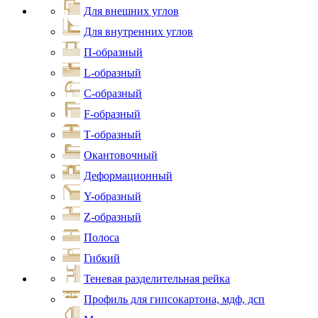
Для внешних углов
Для внутренних углов
П-образный
L-образный
С-образный
F-образный
Т-образный
Окантовочный
Деформационный
Y-образный
Z-образный
Полоса
Гибкий
Теневая разделительная рейка
Профиль для гипсокартона, мдф, дсп