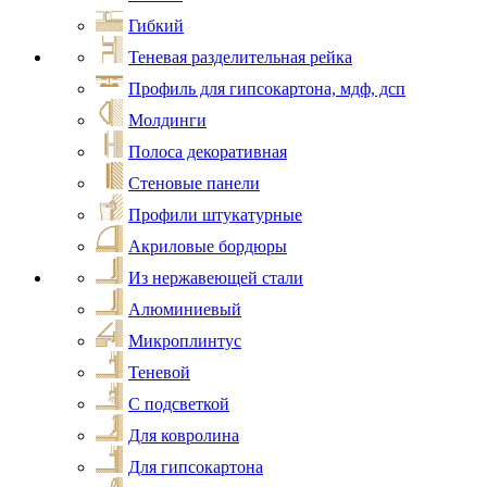
Гибкий
Теневая разделительная рейка
Профиль для гипсокартона, мдф, дсп
Молдинги
Полоса декоративная
Стеновые панели
Профили штукатурные
Акриловые бордюры
Из нержавеющей стали
Алюминиевый
Микроплинтус
Теневой
С подсветкой
Для ковролина
Для гипсокартона