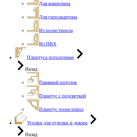
Для ковролина
Для гипсокартона
Из полистирола
Из ПВХ
Плинтуса потолочные
Назад
Парящий потолок
Плинтус с подсветкой
Плинтус полистирол
Уголки для отделки и декора
Назад