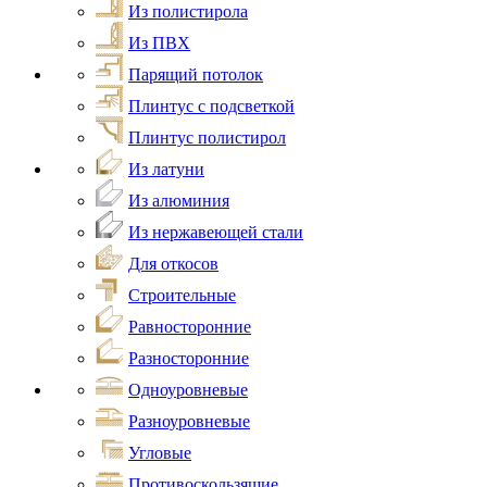
Из полистирола
Из ПВХ
Парящий потолок
Плинтус с подсветкой
Плинтус полистирол
Из латуни
Из алюминия
Из нержавеющей стали
Для откосов
Строительные
Равносторонние
Разносторонние
Одноуровневые
Разноуровневые
Угловые
Противоскользящие