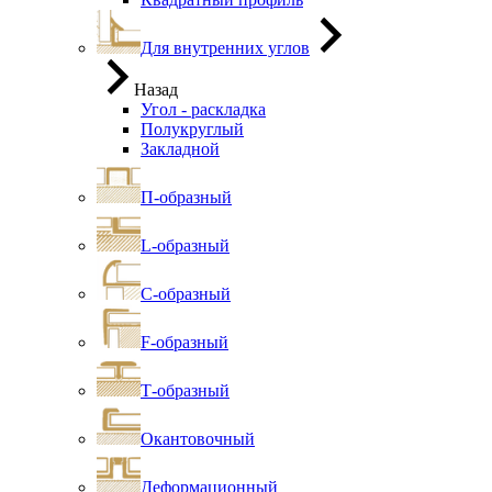
Для внутренних углов
Назад
Угол - раскладка
Полукруглый
Закладной
П-образный
L-образный
С-образный
F-образный
Т-образный
Окантовочный
Деформационный