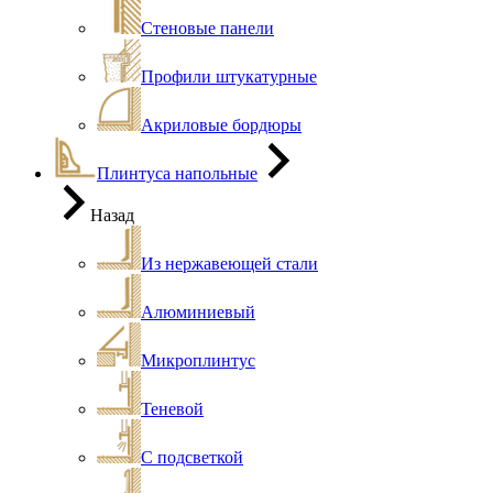
Стеновые панели
Профили штукатурные
Акриловые бордюры
Плинтуса напольные
Назад
Из нержавеющей стали
Алюминиевый
Микроплинтус
Теневой
С подсветкой