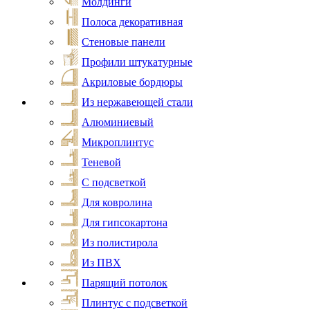
Молдинги
Полоса декоративная
Стеновые панели
Профили штукатурные
Акриловые бордюры
Из нержавеющей стали
Алюминиевый
Микроплинтус
Теневой
С подсветкой
Для ковролина
Для гипсокартона
Из полистирола
Из ПВХ
Парящий потолок
Плинтус с подсветкой