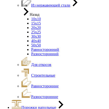
Из нержавеющей стали
Назад
10х10
15х15
20х20
25х25
30х30
40х40
50х50
Равносторонний
Разносторонний
Для откосов
Строительные
Равносторонние
Разносторонние
Порожки напольные