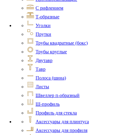
С рифлением
Т-образные
Уголки
Прутки
Трубы квадратные (бокс)
Трубы круглые
Двутавр
Тавр
Полоса (шина)
Листы
Швеллер п-образный
Ш-профиль
Профиль для стекла
Аксессуары для плинтуса
Аксессуары для профиля