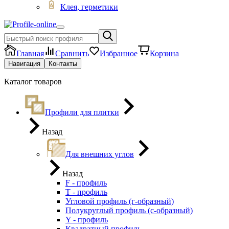
Клея, герметики
Главная
Сравнить
Избранное
Корзина
Навигация
Контакты
Каталог товаров
Профили для плитки
Назад
Для внешних углов
Назад
F - профиль
Т - профиль
Угловой профиль (г-образный)
Полукруглый профиль (с-образный)
Y - профиль
Квадратный профиль