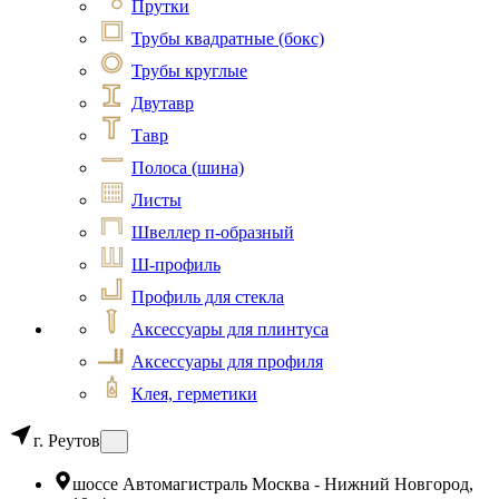
Прутки
Трубы квадратные (бокс)
Трубы круглые
Двутавр
Тавр
Полоса (шина)
Листы
Швеллер п-образный
Ш-профиль
Профиль для стекла
Аксессуары для плинтуса
Аксессуары для профиля
Клея, герметики
г. Реутов
шоссе Автомагистраль Москва - Нижний Новгород,