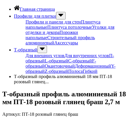
Главная страница
Профили для плитки
Профили и панели для стен
Плинтуса
напольные
Плинтуса потолочные
Уголки для
отделки и декора
Порожки
напольные
Строительный профиль
алюминиевый
Аксессуары
Т-образный
Для внешних углов
Для внутренних углов
П-
образный
L-образный
С-образный
F-
образный
Окантовочный
Деформационный
Y-
образный
Z-образный
Полоса
Гибкий
Т-образный профиль алюминиевый 18 мм ПТ-18
розовый глянец...
Т-образный профиль алюминиевый 18
мм ПТ-18 розовый глянец браш 2,7 м
Артикул:
ПТ-18 розовый глянец браш